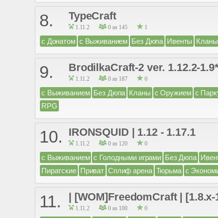
TypeCraft
8.
1.11.2
0 из 145
1
с Донатом
с Выживанием
Без Дюпа
Ивенты
Кланы
BrodilkaCraft-2 ver. 1.12.2-1.9
9.
1.11.2
0 из 187
0
с Выживанием
Без Дюпа
Кланы
с Оружием
с Парк
RPG
IRONSQUID | 1.12 - 1.17.1
10.
1.11.2
0 из 120
0
с Выживанием
с Голодными играми
Без Дюпа
Ивен
Пиратские
Приват
Сплиф арена
Тюрьма
с Эконом
| [WOM]FreedomCraft | [1.8.x-
11.
1.11.2
0 из 100
0