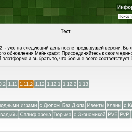
Инфо
Тест:
1.2. - уже на следующий день после предыдущей версии. Б
ого обновления Майнкрафт. Присоединяйтесь к своим еди
 платформе и выбрать то, что больше всего соответствуе
0.2
1.11
1.11.2
1.12
1.12.1
1.12.2
1.13
лодными играми
с Дюпом
Без Дюпа
Ивенты
Кланы
с К
вадьбы
Сплиф арена
Тюрьма
с Экономикой
PVE
PvP