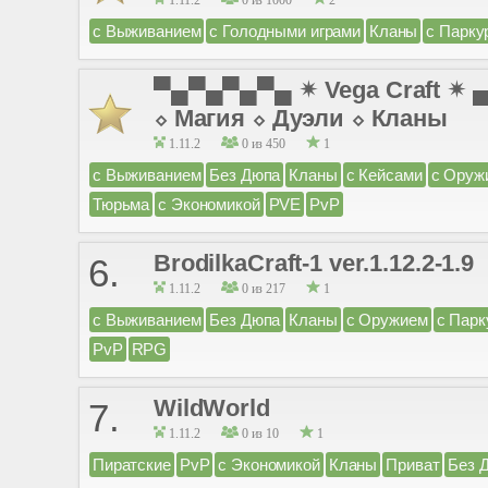
1.11.2
0 из 1000
2
с Выживанием
с Голодными играми
Кланы
с Парку
▀▄▀▄▀▄▀▄ ✴ Vega Craft ✴
⬦ Магия ⬦ Дуэли ⬦ Кланы
1.11.2
0 из 450
1
с Выживанием
Без Дюпа
Кланы
с Кейсами
с Оруж
Тюрьма
с Экономикой
PVE
PvP
BrodilkaCraft-1 ver.1.12.2-1.9
6.
1.11.2
0 из 217
1
с Выживанием
Без Дюпа
Кланы
с Оружием
с Парк
PvP
RPG
WildWorld
7.
1.11.2
0 из 10
1
Пиратские
PvP
с Экономикой
Кланы
Приват
Без 