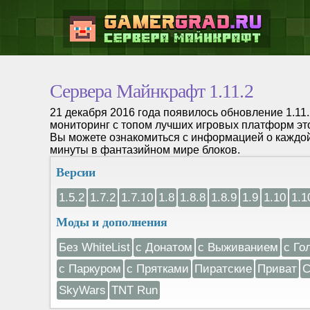
Сервера Майнкрафт 1.11.2
21 декабря 2016 года появилось обновление 1.1
мониторинг с топом лучших игровых платформ эт
Вы можете ознакомиться с информацией о каждой
минуты в фантазийном мире блоков.
Версии
1.5.2
1.7.2
1.7.10
1.8
1.8.8
1.8.9
1.9
1.10
1.1
Моды и дополнения
Без WhiteList
с Донатом
с Выживанием
с Го
с Паркуром
с Прятками
Пиратские
Приват
С
SkyWars
TNT Run