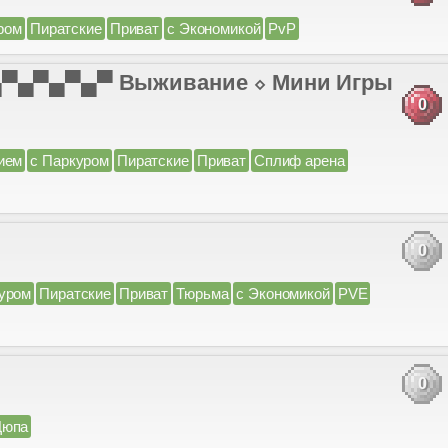
ром
Пиратские
Приват
с Экономикой
PvP
 ▄▀▄▀▄▀▄▀ Выживание ⬦ Мини Игры
0
ием
с Паркуром
Пиратские
Приват
Сплиф арена
0
уром
Пиратские
Приват
Тюрьма
с Экономикой
PVE
0
Дюпа