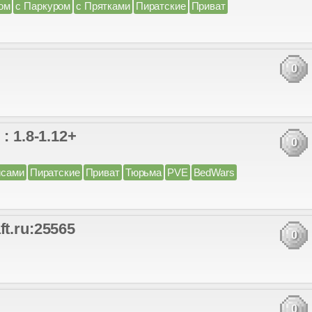
ом
с Паркуром
с Прятками
Пиратские
Приват
0
: 1.8-1.12+
0
йсами
Пиратские
Приват
Тюрьма
PVE
BedWars
t.ru:25565
0
0