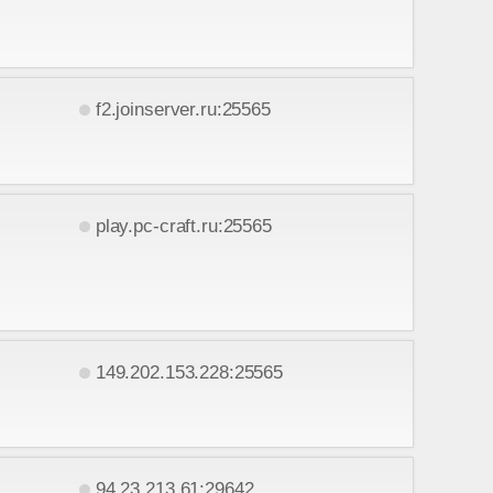
f2.joinserver.ru:25565
play.pc-craft.ru:25565
149.202.153.228:25565
94.23.213.61:29642