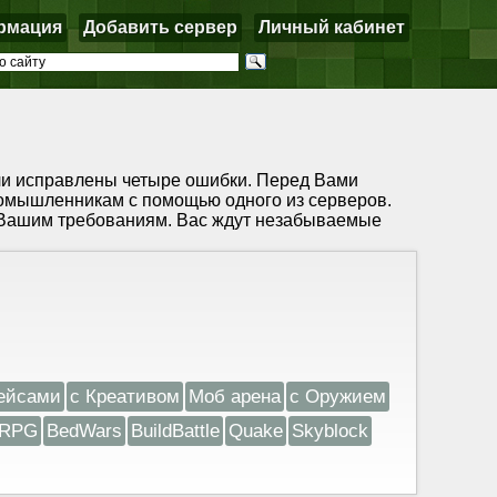
рмация
Добавить сервер
Личный кабинет
ыли исправлены четыре ошибки. Перед Вами
номышленникам с помощью одного из серверов.
т Вашим требованиям. Вас ждут незабываемые
ейсами
с Креативом
Моб арена
с Оружием
RPG
BedWars
BuildBattle
Quake
Skyblock