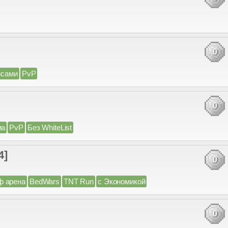
0
йсами
PvP
0
ма
PvP
Без WhiteList
4]
0
ф арена
BedWars
TNT Run
с Экономикой
0