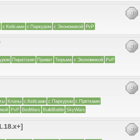
0
с Кейсами
с Паркуром
с Экономикой
PvP
*
0
уром
Пиратские
Приват
Тюрьма
с Экономикой
PvP
0
ты
Кланы
с Кейсами
с Паркуром
с Прятками
икой
PvP
BedWars
BuildBattle
SkyWars
1.18.x+]
0