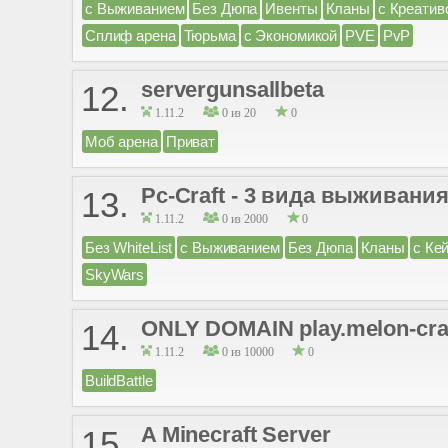
с Выживанием
Без Дюпа
Ивенты
Кланы
с Креатив
Сплиф арена
Тюрьма
с Экономикой
PVE
PvP
servergunsallbeta
12.
1.11.2
0 из 20
0
Моб арена
Приват
Pc-Craft - 3 вида выживания 
13.
1.11.2
0 из 2000
0
Без WhiteList
с Выживанием
Без Дюпа
Кланы
с Ке
SkyWars
ONLY DOMAIN play.melon-craf
14.
1.11.2
0 из 10000
0
BuildBattle
A Minecraft Server
15.