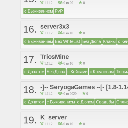
1.11.2
0 из 20
0
с Выживанием
PvP
server3x3
16.
1.11.2
0 из 10
0
с Выживанием
Без WhiteList
Без Дюпа
Кланы
с Ке
TriosMine
17.
1.11.2
0 из 10
0
с Донатом
Без Дюпа
с Кейсами
с Креативом
Тюрь
-]-- SeryogaGames --[- [1.8-1.1
18.
1.11.2
0 из 2020
0
с Донатом
с Выживанием
с Дюпом
Свадьбы
Спли
K_server
19.
1.11.2
0 из 10
0