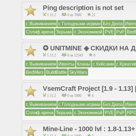
Ping description is not set
1.11.2
0 из 7000
21
с Выживанием
с Голодными играми
Без Дюпа
Ивен
Сплиф арена
Тюрьма
с Экономикой
PVE
PvP
Bed
✪ UNITMINE ◈ СКИДКИ НА 
1.11.2
0 из 12345
6
с Выживанием
Ивенты
Кланы
с Кейсами
с Креати
BedWars
BuildBattle
SkyWars
VsemCraft Project [1.9 - 1.13]
1.11.2
0 из 1000
4
с Выживанием
с Голодными играми
Без Дюпа
Ивен
Сплиф арена
Тюрьма
с Экономикой
PVE
PvP
RP
Mine-Line - 1000 lvl : 1.8-1.13+