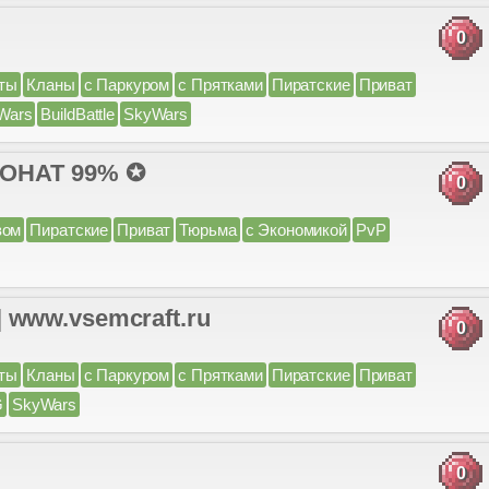
0
ты
Кланы
с Паркуром
с Прятками
Пиратские
Приват
Wars
BuildBattle
SkyWars
ДОНАТ 99% ✪
0
вом
Пиратские
Приват
Тюрьма
с Экономикой
PvP
 | www.vsemcraft.ru
0
ты
Кланы
с Паркуром
с Прятками
Пиратские
Приват
G
SkyWars
0