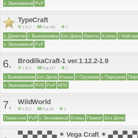
с Экономикой
PvP
TypeCraft
1.11.2
0 из 145
1
с Донатом
с Выживанием
Без Дюпа
Ивенты
Кланы
с Кейсам
с Экономикой
PvP
BrodilkaCraft-1 ver.1.12.2-1.9
6.
1.11.2
0 из 217
1
с Выживанием
Без Дюпа
Кланы
с Оружием
с Паркуром
Пира
с Экономикой
PVE
PvP
RPG
WildWorld
7.
1.11.2
0 из 10
1
Пиратские
PvP
с Экономикой
Кланы
Приват
Без Дюпа
▀▄▀▄▀▄▀▄ ✴ Vega Craft ✴ ▄▀▄▀▄