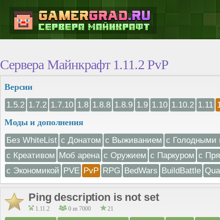
Сервера Майнкрафт 1.11.2 PvP
Версии
1.5.2
1.7.2
1.7.10
1.8
1.8.8
1.8.9
1.9
1.10
1.10.2
1.11
Моды и дополнения
Без WhiteList
с Донатом
с Выживанием
с Голодными 
с Креативом
Моб арена
с Оружием
с Паркуром
с Пр
с Экономикой
PVE
PvP
RPG
BedWars
BuildBattle
Qua
Ping description is not set
1.11.2
0 из 7000
21