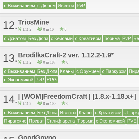
с Выживанием
с Дюпом
Ивенты
PvP
TriosMine
12.
1.11.2
0 из 10
0
с Донатом
Без Дюпа
с Кейсами
с Креативом
Тюрьма
PvP
Бе
BrodilkaCraft-2 ver. 1.12.2-1.9*
13.
1.11.2
0 из 187
0
с Выживанием
Без Дюпа
Кланы
с Оружием
с Паркуром
Пира
с Экономикой
PvP
RPG
| [WOM]FreedomCraft | [1.8.x-1.18.x+]
14.
1.11.2
0 из 100
0
с Выживанием
Без Дюпа
Ивенты
Кланы
с Креативом
с Парк
Пиратские
Приват
Сплиф арена
Тюрьма
с Экономикой
PVE
GoodGovno