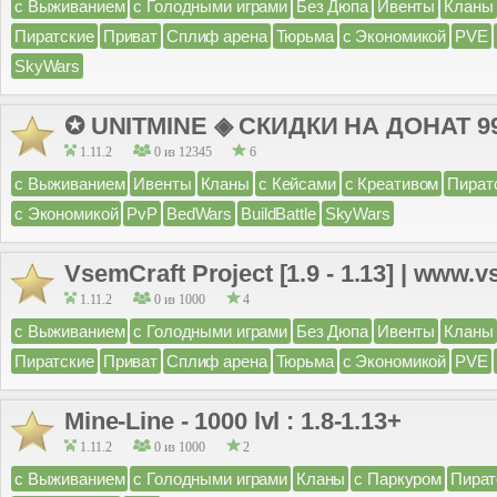
с Выживанием
с Голодными играми
Без Дюпа
Ивенты
Кланы
Пиратские
Приват
Сплиф арена
Тюрьма
с Экономикой
PVE
SkyWars
✪ UNITMINE ◈ СКИДКИ НА ДОНАТ 9
1.11.2
0 из 12345
6
с Выживанием
Ивенты
Кланы
с Кейсами
с Креативом
Пират
с Экономикой
PvP
BedWars
BuildBattle
SkyWars
VsemCraft Project [1.9 - 1.13] | www.v
1.11.2
0 из 1000
4
с Выживанием
с Голодными играми
Без Дюпа
Ивенты
Кланы
Пиратские
Приват
Сплиф арена
Тюрьма
с Экономикой
PVE
Mine-Line - 1000 lvl : 1.8-1.13+
1.11.2
0 из 1000
2
с Выживанием
с Голодными играми
Кланы
с Паркуром
Пират