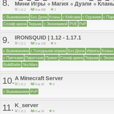
8.
Мини Игры ⬦ Магия ⬦ Дуэли ⬦ Клан
1.11.2
0 из 450
1
с Выживанием
Без Дюпа
Кланы
с Кейсами
с Оружием
с Пар
Сплиф арена
Тюрьма
с Экономикой
PVE
PvP
IRONSQUID | 1.12 - 1.17.1
9.
1.11.2
0 из 120
0
с Выживанием
с Голодными играми
Без Дюпа
Ивенты
Кланы
с Прятками
Пиратские
Приват
Сплиф арена
Тюрьма
с Экон
BuildBattle
SkyWars
A Minecraft Server
10.
1.11.2
0 из 20
0
с Выживанием
PvP
K_server
11.
1.11.2
0 из 10
0