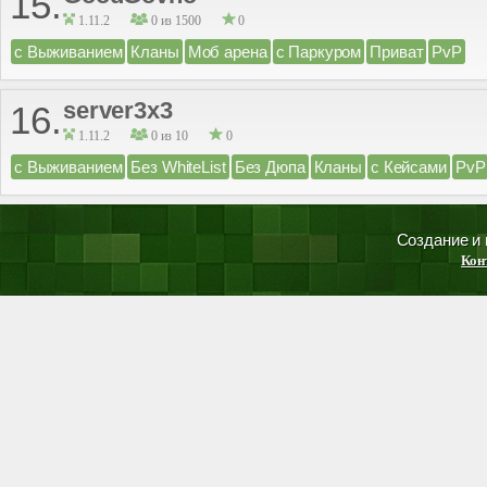
15.
1.11.2
0 из 1500
0
с Выживанием
Кланы
Моб арена
с Паркуром
Приват
PvP
server3x3
16.
1.11.2
0 из 10
0
с Выживанием
Без WhiteList
Без Дюпа
Кланы
с Кейсами
PvP
Создание и
Кон