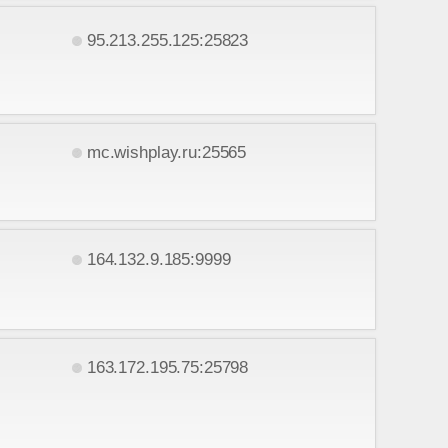
95.213.255.125:25823
mc.wishplay.ru:25565
164.132.9.185:9999
163.172.195.75:25798