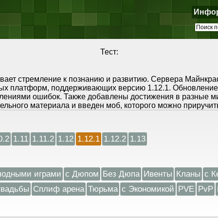
Инфо
Тест:
вает стремление к познанию и развитию. Сервера Майнкра
ых платформ, поддерживающих версию 1.12.1. Обновление,
лениями ошибок. Также добавлены достижения в разные ми
ельного материала и введен моб, которого можно приручит
0.2
1.11
1.11.2
1.12
1.12.1
1.12.2
1.13
лодными играми
с Дюпом
Без Дюпа
Ивенты
Кланы
с К
вадьбы
Сплиф арена
Тюрьма
с Экономикой
PVE
PvP