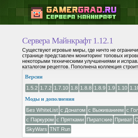
Сервера Майнкрафт 1.12.1
Существуют игровые миры, где ничто не ограничи
странице представлен мониторинг топовых игров
некоторыми техническими улучшениями и исправ
каталогом рецептов. Пополнена коллекция строит
Версии
1.5.2
1.7.2
1.7.10
1.8
1.8.8
1.8.9
1.9
1.10
1.1
Моды и дополнения
Без WhiteList
с Донатом
с Выживанием
с Го
с Паркуром
с Прятками
Пиратские
Приват
С
SkyWars
TNT Run