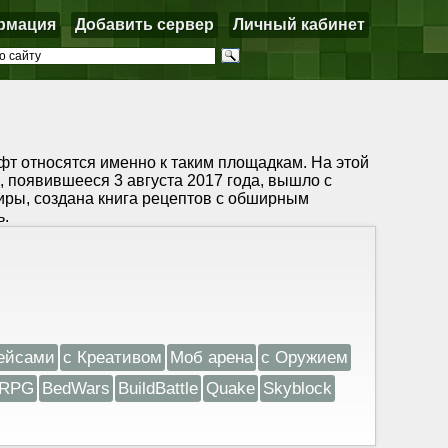
рмация
Добавить сервер
Личный кабинет
фт относятся именно к таким площадкам. На этой
 появившееся 3 августа 2017 года, вышло с
ры, создана книга рецептов с обширным
ь.
ейсами
с Креативом
Моб арена
с Оружием
RPG
BedWars
BuildBattle
Quake
Skyblock