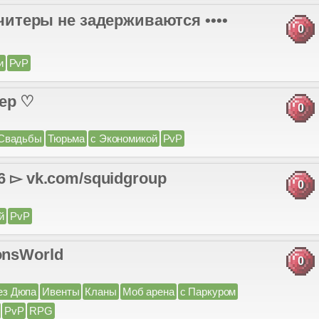
ь читеры не задерживаются ••••
0
и
PvP
ер ♡
0
Свадьбы
Тюрьма
с Экономикой
PvP
 vk.com/squidgroup
0
й
PvP
onsWorld
0
ез Дюпа
Ивенты
Кланы
Моб арена
с Паркуром
PvP
RPG