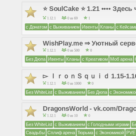
⭐ SoulCake ⭐ 1.21 •••• Здес
1.12.1
0 из 69
1
с Донатом
с Выживанием
Ивенты
Кланы
с Кейсам
WishPlay.me ⇒ Уютный серв
1.12.1
0 из 500
0
Без Дюпа
Ивенты
Кланы
с Креативом
Моб арена
▻ ＩｒｏｎＳｑｕｉｄ 1.15-1.16 ▻
1.12.1
0 из 1000
0
Без WhiteList
с Выживанием
Без Дюпа
с Экономико
DragonsWorld - vk.com/Drag
1.12.1
0 из 10
0
Без WhiteList
с Выживанием
с Голодными играми
Б
Свадьбы
Сплиф арена
Тюрьма
с Экономикой
PVE