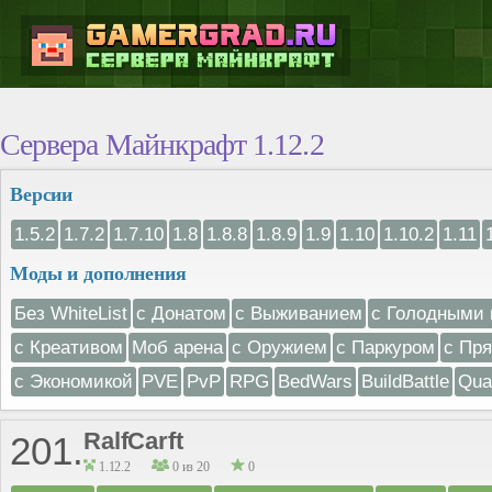
Сервера Майнкрафт 1.12.2
Версии
1.5.2
1.7.2
1.7.10
1.8
1.8.8
1.8.9
1.9
1.10
1.10.2
1.11
Моды и дополнения
Без WhiteList
с Донатом
с Выживанием
с Голодными 
с Креативом
Моб арена
с Оружием
с Паркуром
с Пр
с Экономикой
PVE
PvP
RPG
BedWars
BuildBattle
Qua
RalfCarft
201.
1.12.2
0 из 20
0