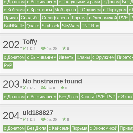
с Донатом
с Выживанием
с Голодными играми
с Дюпом
Без 
с Кейсами
с Креативом
Моб арена
с Оружием
с Паркуром
с
Приват
Свадьбы
Сплиф арена
Тюрьма
с Экономикой
PVE
BuildBattle
Quake
Skyblock
SkyWars
TNT Run
Toffy
202.
1.12.2
0 из 20
0
с Донатом
с Выживанием
Ивенты
Кланы
с Оружием
Пиратс
PvP
No hostname found
203.
1.12.2
0 из 0
0
с Донатом
с Выживанием
Без Дюпа
Кланы
PVE
PvP
с Экон
uid188827
204.
1.12.2
0 из 20
0
с Донатом
Без Дюпа
с Кейсами
Тюрьма
с Экономикой
Прива