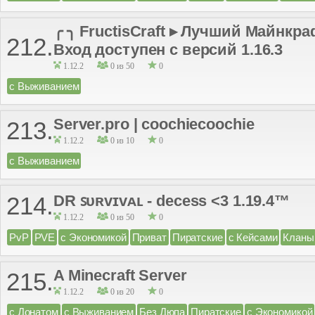
╭ ╮ FructisCraft ▸ Лучший Майнкра
212.
Вход доступен с версий 1.16.3
1.12.2
0 из 50
0
с Выживанием
Server.pro | coochiecoochie
213.
1.12.2
0 из 10
0
с Выживанием
DR ꜱᴜʀᴠɪᴠᴀʟ - decess <3 1.19.4™
214.
1.12.2
0 из 50
0
PvP
PVE
с Экономикой
Приват
Пиратские
с Кейсами
Кланы
A Minecraft Server
215.
1.12.2
0 из 20
0
с Донатом
с Выживанием
Без Дюпа
Пиратские
с Экономикой