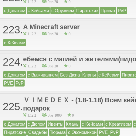
1.12.2
0 из 20
0
с Донатом
с Кейсами
с Оружием
Пиратские
Приват
PvP
A Minecraft server
223.
1.12.2
0 из 20
0
с Кейсами
ебемся с магией и жителями(пид
224.
1.12.2
0 из 20
0
с Донатом
с Выживанием
Без Дюпа
Кланы
с Кейсами
Пират
PVE
PvP
ＶＩＭＥＤＥＸ - (1.8-1.18) Всем кейсы
225.
подарок
1.12.2
0 из 1000
0
с Донатом
с Дюпом
Ивенты
Кланы
с Кейсами
с Креативом
с
Пиратские
Свадьбы
Тюрьма
с Экономикой
PVE
PvP