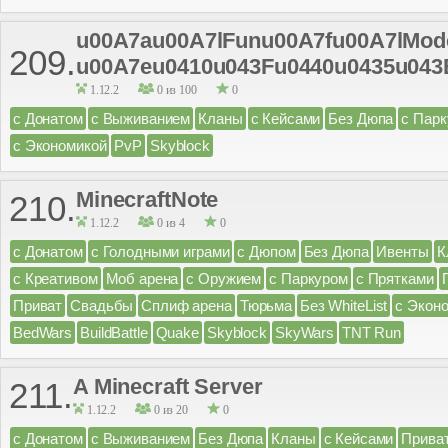
u00A7au00A7lFunu00A7fu00A7lMode
209.
u00A7eu0410u043Fu0440u0435u043
1.12.2
0 из 100
0
с Донатом
с Выживанием
Кланы
с Кейсами
Без Дюпа
с Пар
с Экономикой
PvP
Skyblock
MinecraftNote
210.
1.12.2
0 из 4
0
с Донатом
с Голодными играми
с Дюпом
Без Дюпа
Ивенты
К
с Креативом
Моб арена
с Оружием
с Паркуром
с Прятками
Приват
Свадьбы
Сплиф арена
Тюрьма
Без WhiteList
с Экон
BedWars
BuildBattle
Quake
Skyblock
SkyWars
TNT Run
A Minecraft Server
211.
1.12.2
0 из 20
0
с Донатом
с Выживанием
Без Дюпа
Кланы
с Кейсами
Прива