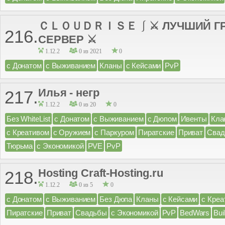
ＣＬＯＵＤＲＩＳＥ ⎰ ⚔ ЛУЧШИЙ ГР
216.
СЕРВЕР ⚔
1.12.2
0 из 2021
0
с Донатом
с Выживанием
Кланы
с Кейсами
PvP
Илья - негр
217.
1.12.2
0 из 20
0
Без WhiteList
с Донатом
с Выживанием
с Дюпом
Ивенты
Кла
с Креативом
с Оружием
с Паркуром
Пиратские
Приват
Сва
Тюрьма
с Экономикой
PVE
PvP
Hosting Craft-Hosting.ru
218.
1.12.2
0 из 5
0
с Донатом
с Выживанием
Без Дюпа
Кланы
с Кейсами
с Креа
Пиратские
Приват
Свадьбы
с Экономикой
PvP
BedWars
Bui