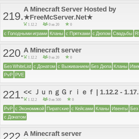
A Minecraft Server Hosted by
219.
★FreeMcServer.Net★
1.12.2
0 из 20
0
с Голодными играми
Кланы
с Прятками
с Дюпом
Свадьбы
R
A Minecraft server
220.
1.12.2
0 из 20
0
Без WhiteList
с Донатом
с Выживанием
Без Дюпа
Кланы
Иве
PvP
PVE
<< ＪｕｎｇＧｒｉｅｆ | 1.12.2 - 1.17.
221.
1.12.2
0 из 500
0
PvP
с Экономикой
Пиратские
с Кейсами
Кланы
Ивенты
Без
с Донатом
A Minecraft server
222.