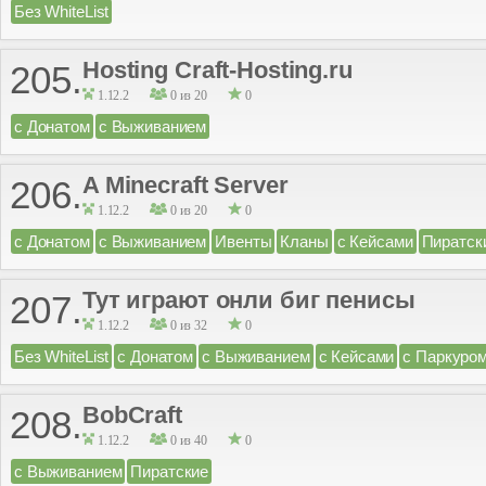
Без WhiteList
Hosting Craft-Hosting.ru
205.
1.12.2
0 из 20
0
с Донатом
с Выживанием
A Minecraft Server
206.
1.12.2
0 из 20
0
с Донатом
с Выживанием
Ивенты
Кланы
с Кейсами
Пиратск
Тут играют онли биг пенисы
207.
1.12.2
0 из 32
0
Без WhiteList
с Донатом
с Выживанием
с Кейсами
с Паркуро
BobCraft
208.
1.12.2
0 из 40
0
с Выживанием
Пиратские