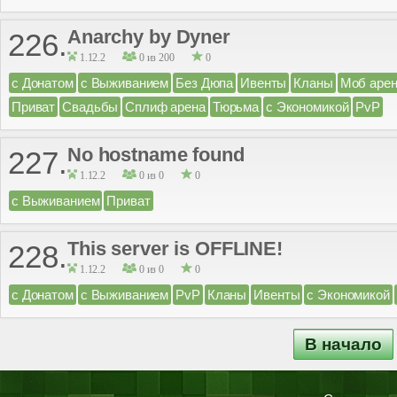
Anarchy by Dyner
226.
1.12.2
0 из 200
0
с Донатом
с Выживанием
Без Дюпа
Ивенты
Кланы
Моб аре
Приват
Свадьбы
Сплиф арена
Тюрьма
с Экономикой
PvP
No hostname found
227.
1.12.2
0 из 0
0
с Выживанием
Приват
This server is OFFLINE!
228.
1.12.2
0 из 0
0
с Донатом
с Выживанием
PvP
Кланы
Ивенты
с Экономикой
В начало