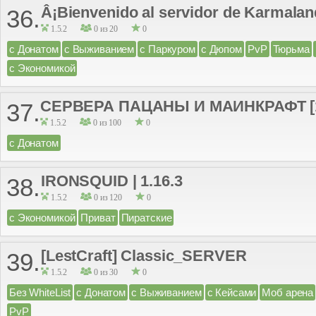
Â¡Bienvenido al servidor de Karmalan
36.
1.5.2
0 из 20
0
с Донатом
с Выживанием
с Паркуром
с Дюпом
PvP
Тюрьма
с Экономикой
СЕРВЕРА ПАЦАНЫ И МАИНКРАФТ [1.1
37.
1.5.2
0 из 100
0
с Донатом
IRONSQUID | 1.16.3
38.
1.5.2
0 из 120
0
с Экономикой
Приват
Пиратские
[LestCraft] Classic_SERVER
39.
1.5.2
0 из 30
0
Без WhiteList
с Донатом
с Выживанием
с Кейсами
Моб арена
PvP