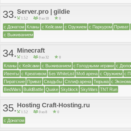
Server.pro | gildie
33.
1.5.2
0 из 10
0
с Донатом
Кланы
с Кейсами
с Оружием
с Паркуром
Приват
с Выживанием
Minecraft
34.
1.5.2
0 из 32
0
Кланы
с Кейсами
с Выживанием
с Голодными играми
с Дюпо
Ивенты
с Креативом
Без WhiteList
Моб арена
с Оружием
с 
Пиратские
Приват
Свадьбы
Сплиф арена
Тюрьма
с Эконом
BedWars
BuildBattle
Quake
Skyblock
SkyWars
TNT Run
Hosting Craft-Hosting.ru
35.
1.5.2
0 из 8
0
с Донатом