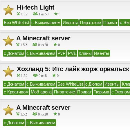
Hi-tech Light
1.5.2
1 из 50
0
Без WhiteList
с Выживанием
Ивенты
Пиратские
Приват
с Эк
A Minecraft server
1.5.2
0 из 20
0
с Донатом
с Выживанием
PvP
PVE
Кланы
Ивенты
Хохланд 5: Итс лайк жорж орвельск
1.5.2
0 из 8
0
с Донатом
с Выживанием
Без WhiteList
с Дюпом
Ивенты
Кла
с Креативом
Моб арена
Пиратские
Приват
Тюрьма
с Эконом
A Minecraft server
1.5.2
0 из 20
0
с Донатом
с Выживанием