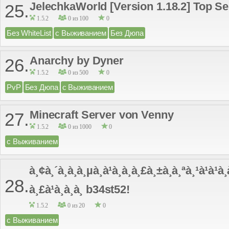
JelechkaWorld [Version 1.18.2] Top Se
25.
1.5.2
0 из 100
0
Без WhiteList
с Выживанием
Без Дюпа
Anarchy by Dyner
26.
1.5.2
0 из 500
0
PvP
Без Дюпа
с Выживанием
Minecraft Server von Venny
27.
1.5.2
0 из 1000
0
с Выживанием
à¸¢à¸´à¸à¸à¸µà¸à¹à¸­à¸à¸£à¸±à¸à¸ªà¸¹à¹à¹à¸
28.
à¸£à¹à¸à¸­à¸ b34st52!
1.5.2
0 из 20
0
с Выживанием