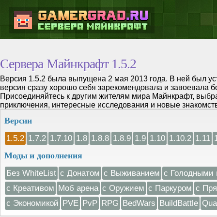
Сервера Майнкрафт 1.5.2
Версия 1.5.2 была выпущена 2 мая 2013 года. В ней был у
версия сразу хорошо себя зарекомендовала и завоевала б
Присоединяйтесь к другим жителям мира Майнкрафт, выбра
приключения, интересные исследования и новые знакомства
Версии
1.5.2
1.7.2
1.7.10
1.8
1.8.8
1.8.9
1.9
1.10
1.10.2
1.11
Моды и дополнения
Без WhiteList
с Донатом
с Выживанием
с Голодными 
с Креативом
Моб арена
с Оружием
с Паркуром
с Пр
с Экономикой
PVE
PvP
RPG
BedWars
BuildBattle
Qua