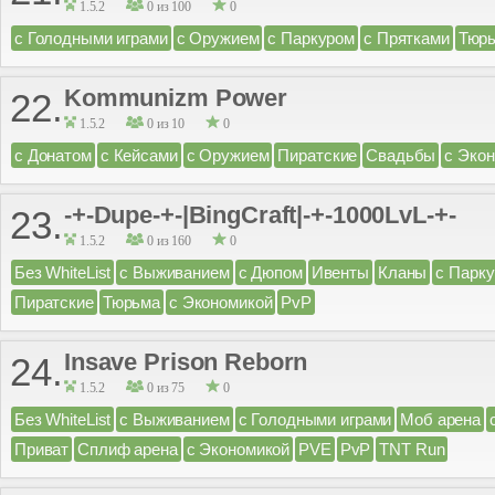
1.5.2
0 из 100
0
с Голодными играми
с Оружием
с Паркуром
с Прятками
Тюр
Kommunizm Power
22.
1.5.2
0 из 10
0
с Донатом
с Кейсами
с Оружием
Пиратские
Свадьбы
с Эко
-+-Dupe-+-|BingCraft|-+-1000LvL-+-
23.
1.5.2
0 из 160
0
Без WhiteList
с Выживанием
с Дюпом
Ивенты
Кланы
с Парк
Пиратские
Тюрьма
с Экономикой
PvP
Insave Prison Reborn
24.
1.5.2
0 из 75
0
Без WhiteList
с Выживанием
с Голодными играми
Моб арена
Приват
Сплиф арена
с Экономикой
PVE
PvP
TNT Run