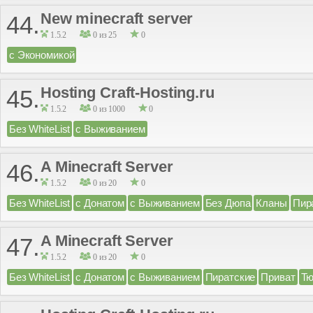
New minecraft server
44.
1.5.2
0 из 25
0
с Экономикой
Hosting Craft-Hosting.ru
45.
1.5.2
0 из 1000
0
Без WhiteList
с Выживанием
A Minecraft Server
46.
1.5.2
0 из 20
0
Без WhiteList
с Донатом
с Выживанием
Без Дюпа
Кланы
Пир
A Minecraft Server
47.
1.5.2
0 из 20
0
Без WhiteList
с Донатом
с Выживанием
Пиратские
Приват
Тю