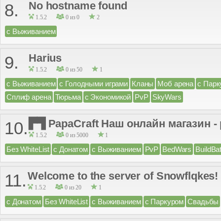
No hostname found
8.
1.5.2
0 из 0
2
с Выживанием
Harius
9.
1.5.2
0 из 50
1
с Выживанием
с Голодными играми
Кланы
Моб арена
с Парк
Сплиф арена
Тюрьма
с Экономикой
PvP
SkyWars
▛▜ PapaCraft Наш онлайн магазин - p
10.
1.5.2
0 из 5000
1
Без WhiteList
с Донатом
с Выживанием
PvP
BedWars
BuildBat
Welcome to the server of Snowflqkes!
11.
1.5.2
0 из 20
1
с Донатом
Без WhiteList
с Выживанием
с Паркуром
Свадьбы