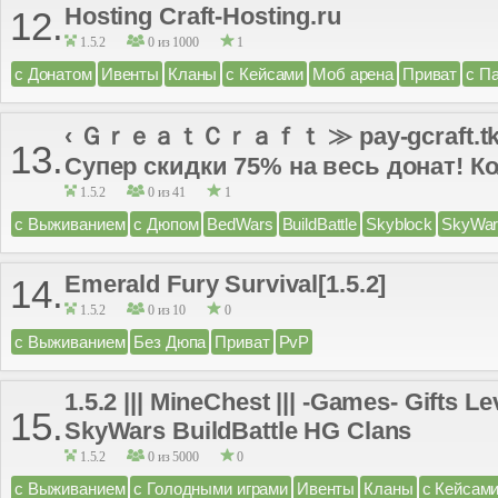
Hosting Craft-Hosting.ru
12.
1.5.2
0 из 1000
1
с Донатом
Ивенты
Кланы
с Кейсами
Моб арена
Приват
с П
‹ ＧｒｅａｔＣｒａｆｔ ≫ pay-gcraft.tk (1.
13.
Супер скидки 75% на весь донат! Ко
1.5.2
0 из 41
1
с Выживанием
с Дюпом
BedWars
BuildBattle
Skyblock
SkyWar
Emerald Fury Survival[1.5.2]
14.
1.5.2
0 из 10
0
с Выживанием
Без Дюпа
Приват
PvP
1.5.2 ||| MineChest ||| -Games- Gifts 
15.
SkyWars BuildBattle HG Clans
1.5.2
0 из 5000
0
с Выживанием
с Голодными играми
Ивенты
Кланы
с Кейсам