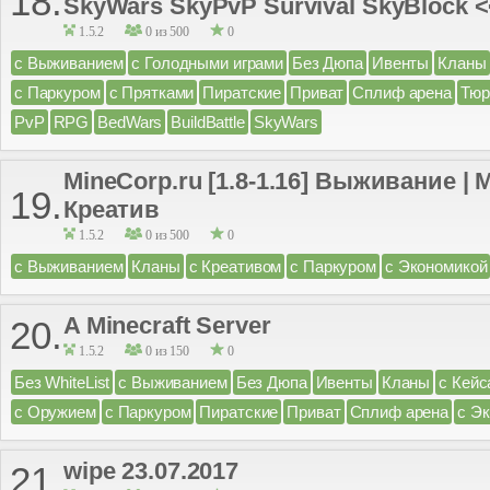
18.
SkyWars SkyPvP Survival SkyBlock 
1.5.2
0 из 500
0
с Выживанием
с Голодными играми
Без Дюпа
Ивенты
Кланы
с Паркуром
с Прятками
Пиратские
Приват
Сплиф арена
Тюр
PvP
RPG
BedWars
BuildBattle
SkyWars
MineCorp.ru [1.8-1.16] Выживание | 
19.
Креатив
1.5.2
0 из 500
0
с Выживанием
Кланы
с Креативом
с Паркуром
с Экономикой
A Minecraft Server
20.
1.5.2
0 из 150
0
Без WhiteList
с Выживанием
Без Дюпа
Ивенты
Кланы
с Кейс
с Оружием
с Паркуром
Пиратские
Приват
Сплиф арена
с Э
wipe 23.07.2017
21.