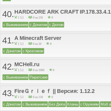
HARDCORE ARK CRAFT IP.178.33.4.1
40.
1.5.2
0 из 250
0
с Выживанием
с Донатом
с Дюпом
A Minecraft Server
41.
1.5.2
0 из 20
0
с Донатом
с Креативом
MCHell.ru
42.
1.5.2
0 из 1000
0
с Выживанием
Пиратские
FireＧｒｉｅｆ || Версия: 1.12.2
43.
1.5.2
0 из 150
0
с Донатом
с Выживанием
Без Дюпа
Кланы
с Оружием
Моб а