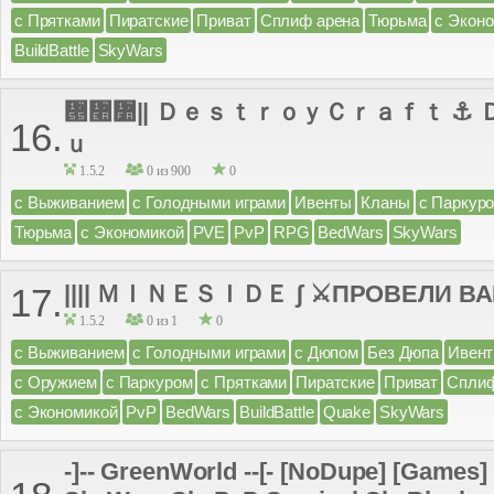
с Прятками
Пиратские
Приват
Сплиф арена
Тюрьма
с Экон
BuildBattle
SkyWars
᝕៪៺|| ＤｅｓｔｒｏｙＣｒａｆｔ ⚓ 
16.
ｕ
1.5.2
0 из 900
0
с Выживанием
с Голодными играми
Ивенты
Кланы
с Паркур
Тюрьма
с Экономикой
PVE
PvP
RPG
BedWars
SkyWars
|||| ＭＩＮＥＳＩＤＥ ʃ ⚔ПРОВЕЛИ ВАЙП
17.
1.5.2
0 из 1
0
с Выживанием
с Голодными играми
с Дюпом
Без Дюпа
Ивен
с Оружием
с Паркуром
с Прятками
Пиратские
Приват
Сплиф
с Экономикой
PvP
BedWars
BuildBattle
Quake
SkyWars
-]-- GreenWorld --[- [NoDupe] [Games