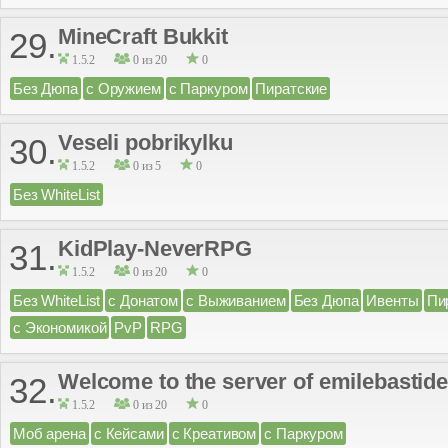
MineCraft Bukkit
29.
1.5.2
0 из 20
0
Без Дюпа
с Оружием
с Паркуром
Пиратские
Veseli pobrikylku
30.
1.5.2
0 из 5
0
Без WhiteList
KidPlay-NeverRPG
31.
1.5.2
0 из 20
0
Без WhiteList
с Донатом
с Выживанием
Без Дюпа
Ивенты
Пи
с Экономикой
PvP
RPG
Welcome to the server of emilebastide
32.
1.5.2
0 из 20
0
Моб арена
с Кейсами
с Креативом
с Паркуром