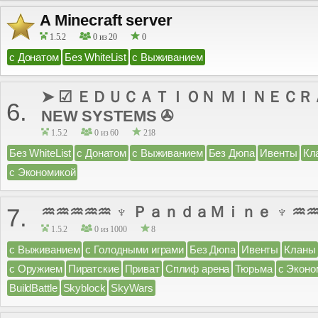
A Minecraft server
1.5.2
0 из 20
0
с Донатом
Без WhiteList
с Выживанием
➤ ☑ ＥＤＵＣＡＴＩＯＮ ＭＩＮＥＣＲＡＦＴ 
6.
NEW SYSTEMS ✇
1.5.2
0 из 60
218
Без WhiteList
с Донатом
с Выживанием
Без Дюпа
Ивенты
Кл
с Экономикой
♒♒♒♒♒ ♆ ＰａｎｄａＭｉｎｅ ♆ ♒
7.
1.5.2
0 из 1000
8
с Выживанием
с Голодными играми
Без Дюпа
Ивенты
Кланы
с Оружием
Пиратские
Приват
Сплиф арена
Тюрьма
с Эконо
BuildBattle
Skyblock
SkyWars