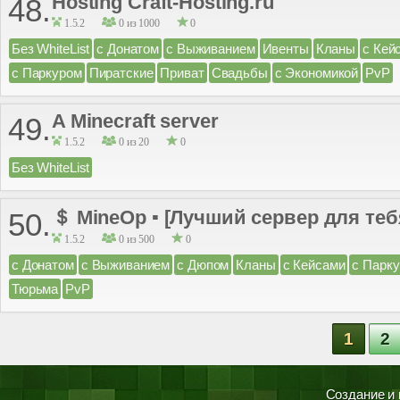
Hosting Craft-Hosting.ru
48.
1.5.2
0 из 1000
0
Без WhiteList
с Донатом
с Выживанием
Ивенты
Кланы
с Кей
с Паркуром
Пиратские
Приват
Свадьбы
с Экономикой
PvP
A Minecraft server
49.
1.5.2
0 из 20
0
Без WhiteList
＄ MineOp ▪ [Лучший сервер для теб
50.
1.5.2
0 из 500
0
с Донатом
с Выживанием
с Дюпом
Кланы
с Кейсами
с Парк
Тюрьма
PvP
1
2
Создание и