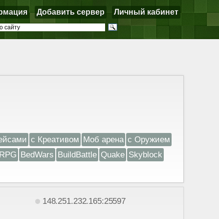
рмация
Добавить сервер
Личный кабинет
ейсами
с Креативом
Моб арена
с Оружием
RPG
BedWars
BuildBattle
Quake
Skyblock
148.251.232.165:25597