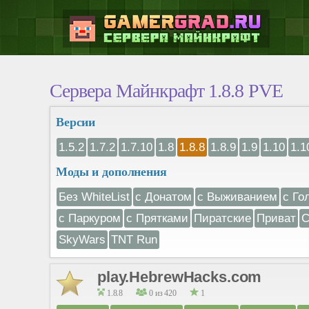
Сервера Майнкрафт 1.8.8 PVE
Версии
1.5.2
1.7.2
1.7.10
1.8
1.8.8
1.8.9
1.9
1.10
1.1
Моды и дополнения
Без WhiteList
с Донатом
с Выживанием
с Го
с Паркуром
с Прятками
Пиратские
Приват
С
SkyWars
TNT Run
play.HebrewHacks.com
1.8.8
0 из 420
1