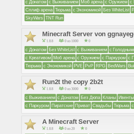
с Донатом
с Выживанием
Моб арена
с Оружием
с
Сплиф арена
Тюрьма
с Экономикой
Без WhiteList
SkyWars
TNT Run
Minecraft Server von ggnaye
1.8.8
0 из 1000
0
с Донатом
Без WhiteList
с Выживанием
с Голодным
с Креативом
Моб арена
с Оружием
с Паркуром
с 
Тюрьма
с Экономикой
PVE
PvP
RPG
BedWars
Bui
Run2t the copy 2b2t
1.8.8
0 из 3000
0
с Выживанием
с Донатом
Без Дюпа
Кланы
Ивенты
с Паркуром
Пиратские
Приват
Свадьбы
Тюрьма
с
A Minecraft Server
1.8.8
0 из 20
0