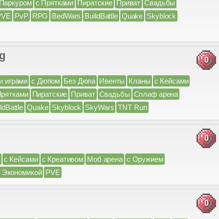
 Паркуром
с Прятками
Пиратские
Приват
Свадьбы
PVE
PvP
RPG
BedWars
BuildBattle
Quake
Skyblock
gg
0
и играми
с Дюпом
Без Дюпа
Ивенты
Кланы
с Кейсами
Прятками
Пиратские
Приват
Свадьбы
Сплиф арена
ldBattle
Quake
Skyblock
SkyWars
TNT Run
0
с Кейсами
с Креативом
Моб арена
с Оружием
 Экономикой
PVE
0