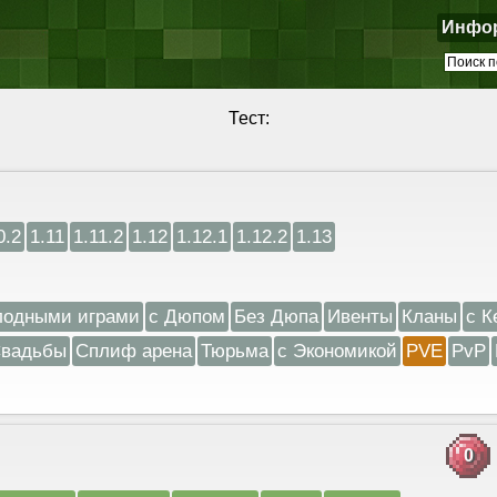
Инфо
Тест:
0.2
1.11
1.11.2
1.12
1.12.1
1.12.2
1.13
лодными играми
с Дюпом
Без Дюпа
Ивенты
Кланы
с К
вадьбы
Сплиф арена
Тюрьма
с Экономикой
PVE
PvP
0