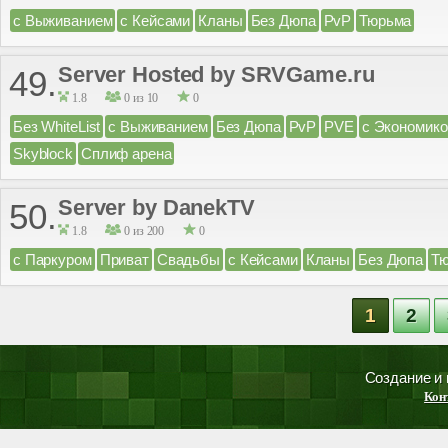
с Выживанием
с Кейсами
Кланы
Без Дюпа
PvP
Тюрьма
Server Hosted by SRVGame.ru
49.
1.8
0 из 10
0
Без WhiteList
с Выживанием
Без Дюпа
PvP
PVE
с Экономико
Skyblock
Сплиф арена
Server by DanekTV
50.
1.8
0 из 200
0
с Паркуром
Приват
Свадьбы
с Кейсами
Кланы
Без Дюпа
Т
1
2
Создание и
Кон