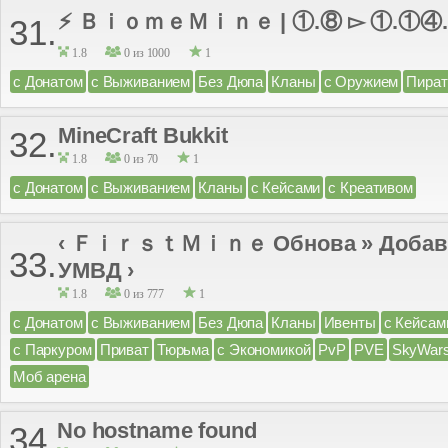
⚡ ＢｉｏｍｅＭｉｎｅ | ①.⑧ ▻ ①.①④
31.
1.8
0 из 1000
1
с Донатом
с Выживанием
Без Дюпа
Кланы
с Оружием
Пират
MineCraft Bukkit
32.
1.8
0 из 70
1
с Донатом
с Выживанием
Кланы
с Кейсами
с Креативом
‹ ＦｉｒｓｔＭｉｎｅ Обнова » Добави
33.
УМВД ›
1.8
0 из 777
1
с Донатом
с Выживанием
Без Дюпа
Кланы
Ивенты
с Кейсам
с Паркуром
Приват
Тюрьма
с Экономикой
PvP
PVE
SkyWar
Моб арена
No hostname found
34.