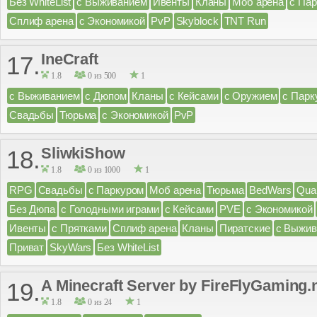
Без WhiteList
с Выживанием
Ивенты
Кланы
Моб арена
с Па
Сплиф арена
с Экономикой
PvP
Skyblock
TNT Run
IneCraft
17.
1.8
0 из 500
1
с Выживанием
с Дюпом
Кланы
с Кейсами
с Оружием
с Парк
Свадьбы
Тюрьма
с Экономикой
PvP
SliwkiShow
18.
1.8
0 из 1000
1
RPG
Свадьбы
с Паркуром
Моб арена
Тюрьма
BedWars
Qua
Без Дюпа
с Голодными играми
с Кейсами
PVE
с Экономикой
Ивенты
с Прятками
Сплиф арена
Кланы
Пиратские
с Выжив
Приват
SkyWars
Без WhiteList
A Minecraft Server by FireFlyGaming.
19.
1.8
0 из 24
1