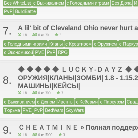
Без WhiteList
с Выживанием
с Голодными играми
Без Дюпа
И
PvP
BuildBattle
A lil' bit of Cleveland Ohio never hurt
7.
1.8
0 из 20
3
с Голодными играми
Кланы
с Креативом
с Оружием
с Парку
с Экономикой
PVE
PvP
RPG
◆ ◆ ◆ ◆ ◆ ＬＵＣＫＹ-ＤＡＹＺ ◆ ◆ 
ОРУЖИЯ|КЛАНЫ|ЗОМБИ| 1.8 - 1.15.
8.
МАШИНЫ|КЕЙСЫ|
1.8
0 из 300
3
с Выживанием
с Дюпом
Ивенты
с Кейсами
с Паркуром
Свад
Тюрьма
PVE
PvP
BedWars
SkyWars
ＣＨＥＡＴＭＩＮＥ » Полная поддержк
9.
1.8
0 из 5000
3