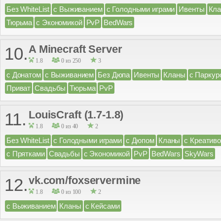
Без WhiteList
с Выживанием
с Голодными играми
Ивенты
Кл
Тюрьма
с Экономикой
PvP
BedWars
A Minecraft Server
10.
1.8
0 из 250
3
с Донатом
с Выживанием
Без Дюпа
Ивенты
Кланы
с Паркур
Приват
Свадьбы
Тюрьма
PvP
LouisCraft (1.7-1.8)
11.
1.8
0 из 40
2
Без WhiteList
с Голодными играми
с Дюпом
Кланы
с Креатив
с Прятками
Свадьбы
с Экономикой
PvP
BedWars
SkyWars
vk.com/foxservermine
12.
1.8
0 из 100
2
с Выживанием
Кланы
с Кейсами