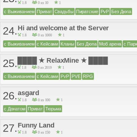
1.8
0 из 10
1
с Выживанием
Приват
Свадьбы
Пиратские
PvP
Без Дюпа
Hi and welcome at the Server
24.
1.8
0 из 1000
1
с Выживанием
с Кейсами
Кланы
Без Дюпа
Моб арена
с Пар
████ ★ RelaxMine ★ ████
25.
1.8
0 из 2019
1
с Выживанием
с Кейсами
PvP
PVE
RPG
asgard
26.
1.8
0 из 100
1
с Донатом
Приват
Тюрьма
Funny Land
27.
1.8
0 из 150
1