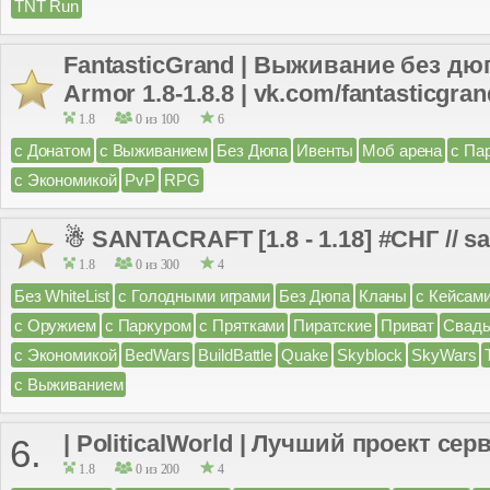
TNT Run
FantasticGrand | Выживание без дю
Armor 1.8-1.8.8 | vk.com/fantasticgra
1.8
0 из 100
6
с Донатом
с Выживанием
Без Дюпа
Ивенты
Моб арена
с Па
с Экономикой
PvP
RPG
☃ SANTACRAFT [1.8 - 1.18] #СНГ // s
1.8
0 из 300
4
Без WhiteList
с Голодными играми
Без Дюпа
Кланы
с Кейсам
с Оружием
с Паркуром
с Прятками
Пиратские
Приват
Свад
с Экономикой
BedWars
BuildBattle
Quake
Skyblock
SkyWars
с Выживанием
| PoliticalWorld | Лучший проект сервер
6.
1.8
0 из 200
4