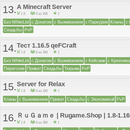
A Minecraft Server
13.
1.8
0 из 100
2
Без WhiteList
с Донатом
с Выживанием
с Паркуром
Кланы
с
Свадьбы
PvP
Тест 1.16.5 qeFCraft
14.
1.8
0 из 100
2
Без WhiteList
с Донатом
с Выживанием
с Кейсами
с Креатив
Пиратские
Приват
Свадьбы
Тюрьма
PvP
Server for Relax
15.
1.8
0 из 100
1
Кланы
с Выживанием
Приват
Свадьбы
с Экономикой
PvP
ＲｕＧａｍｅ | Rugame.Shop | 1.8-1.16
16.
1.8
0 из 500
1