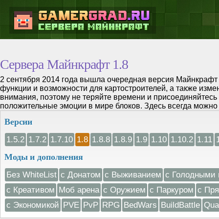
Сервера Майнкрафт 1.8
2 сентября 2014 года вышла очередная версия Майнкрафт 
функции и возможности для картостроителей, а также изм
внимания, поэтому не теряйте времени и присоединяйтесь 
положительные эмоции в мире блоков. Здесь всегда можно 
Версии
1.5.2
1.7.2
1.7.10
1.8
1.8.8
1.8.9
1.9
1.10
1.10.2
1.11
Моды и дополнения
Без WhiteList
с Донатом
с Выживанием
с Голодными 
с Креативом
Моб арена
с Оружием
с Паркуром
с Пр
с Экономикой
PVE
PvP
RPG
BedWars
BuildBattle
Qua