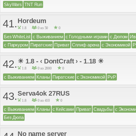
SkyWars
TNT Run
Hordeum
41.
1.8
0 из 50
0
Без WhiteList
с Выживанием
с Голодными играми
с Дюпом
Ив
с Паркуром
Пиратские
Приват
Сплиф арена
с Экономикой
P
☀ 1.8 - ‹ DontCraft › - 1.18 ☀
42.
1.8
0 из 2000
0
с Выживанием
Кланы
Пиратские
с Экономикой
PvP
Serva4ok 27RUS
43.
1.8
0 из 410
0
с Выживанием
Кланы
с Кейсами
Приват
Свадьбы
с Эконом
Без Дюпа
No name server