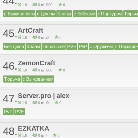
44.
1.8
0 из 1000
0
с Выживанием
с Дюпом
Кланы
с Кейсами
с Паркуром
Тюрьм
ArtCraft
45.
1.8
0 из 50
0
Без Дюпа
Кланы
Пиратские
PVE
PvP
с Оружием
с Паркуро
ZemonCraft
46.
1.8
0 из 1000
0
Тюрьма
с Выживанием
Server.pro | alex
47.
1.8
0 из 10
0
PvP
PVE
EZKATKA
48.
1.8
0 из 7
0