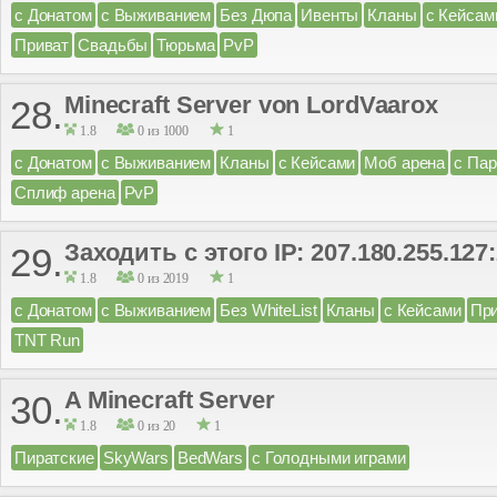
с Донатом
с Выживанием
Без Дюпа
Ивенты
Кланы
с Кейсам
Приват
Свадьбы
Тюрьма
PvP
Minecraft Server von LordVaarox
28.
1.8
0 из 1000
1
с Донатом
с Выживанием
Кланы
с Кейсами
Моб арена
с Па
Сплиф арена
PvP
Заходить с этого IP: 207.180.255.127
29.
1.8
0 из 2019
1
с Донатом
с Выживанием
Без WhiteList
Кланы
с Кейсами
Пр
TNT Run
A Minecraft Server
30.
1.8
0 из 20
1
Пиратские
SkyWars
BedWars
с Голодными играми