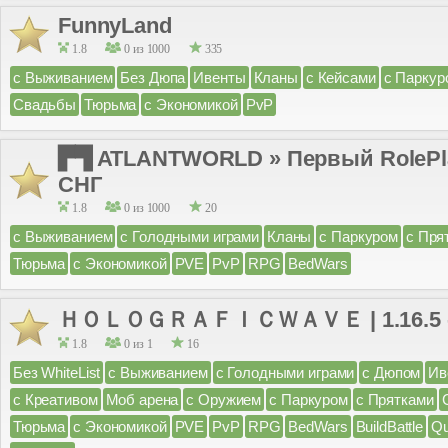
FunnyLand
1.8
0 из 1000
335
с Выживанием
Без Дюпа
Ивенты
Кланы
с Кейсами
с Паркур
Свадьбы
Тюрьма
с Экономикой
PvP
▛▜ ATLANTWORLD » Первый RolePlay
СНГ
1.8
0 из 1000
20
с Выживанием
с Голодными играми
Кланы
с Паркуром
с Пря
Тюрьма
с Экономикой
PVE
PvP
RPG
BedWars
ＨＯＬＯＧＲＡＦＩＣＷＡＶＥ | 1.16.5 - 1
1.8
0 из 1
16
Без WhiteList
с Выживанием
с Голодными играми
с Дюпом
Ив
с Креативом
Моб арена
с Оружием
с Паркуром
с Прятками
Тюрьма
с Экономикой
PVE
PvP
RPG
BedWars
BuildBattle
Q