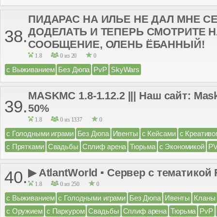
ПИДАРАС НА ИЛЬЕ НЕ ДАЛ МНЕ С
ДОДЕЛАТЬ И ТЕПЕРЬ СМОТРИТЕ Н
38.
СООБЩЕНИЕ, ОЛЕНЬ ЁБАННЫЙ!
1.8
0 из 20
0
с Выживанием
Без Дюпа
PvP
SkyWars
MASKMC 1.8-1.12.2 ||| Наш сайт: Ma
39.
50%
1.8
0 из 1337
0
с Голодными играми
Без Дюпа
Ивенты
с Кейсами
с Креативо
с Прятками
Свадьбы
Сплиф арена
Тюрьма
с Экономикой
P
▶ AtlantWorld ▪ Сервер с тематикой 
40.
1.8
0 из 250
0
с Выживанием
с Голодными играми
Без Дюпа
Ивенты
Кланы
с Оружием
с Паркуром
Свадьбы
Сплиф арена
Тюрьма
PvP