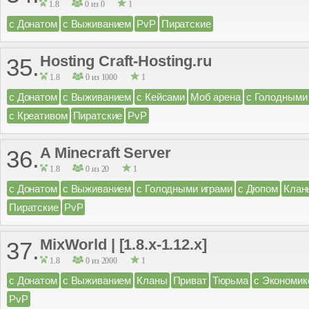
1.8
0 из 0
1
с Донатом
с Выживанием
PvP
Пиратские
Hosting Craft-Hosting.ru
35.
1.8
0 из 1000
1
с Донатом
с Выживанием
с Кейсами
Моб арена
с Голодными
с Креативом
Пиратские
PvP
A Minecraft Server
36.
1.8
0 из 20
1
с Донатом
с Выживанием
с Голодными играми
с Дюпом
Клан
Пиратские
PvP
MixWorld | [1.8.x-1.12.x]
37.
1.8
0 из 2000
1
с Донатом
с Выживанием
Кланы
Приват
Тюрьма
с Экономик
PvP