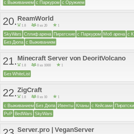
с Выживанием
с Паркуром
с Оружием
ReamWorld
20.
1.8
0 из 20
1
SkyWars
Сплиф арена
Пиратские
с Паркуром
Моб арена
с 
Без Дюпа
с Выживанием
Minecraft Server von DeoritVolcano
21.
1.8
0 из 1000
1
Без WhiteList
ZigCraft
22.
1.8
0 из 10
1
с Выживанием
Без Дюпа
Ивенты
Кланы
с Кейсами
Пиратски
PvP
BedWars
SkyWars
Server.pro | VeganServer
23.