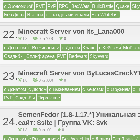
с Экономикой
PVE
PvP
RPG
BedWars
BuildBattle
Quake
Sky
Без Дюпа
Ивенты
с Голодными играми
Без WhiteList
Minecraft Server von Its_Lana000
22.
1.8
0 из 1000
0
с Донатом
с Выживанием
с Дюпом
Кланы
с Кейсами
Моб ар
Свадьбы
Сплиф арена
PVE
BedWars
SkyWars
Minecraft Server von ByLucasCrackY
23.
1.8
0 из 1000
0
с Донатом
с Дюпом
с Выживанием
с Кейсами
с Оружием
с 
PvP
Свадьбы
Пиратские
SemenFedor [1.8-1.17.*] Уникальная
24.
сайт: $site | Группа VK: $vk
1.8
0 из 100
0
с Донатом
с Выживанием
Без WhiteList
с Дюпом
Без Дюпа
И