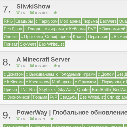
SliwkiShow
7.
1.8
0 из 1000
1
RPG
Свадьбы
с Паркуром
Моб арена
Тюрьма
BedWars
Qua
Без Дюпа
с Голодными играми
с Кейсами
PVE
с Экономикой
Ивенты
с Прятками
Сплиф арена
Кланы
Пиратские
с Выжив
Приват
SkyWars
Без WhiteList
A Minecraft Server
8.
1.8
0 из 2019
0
с Донатом
с Выживанием
с Голодными играми
с Дюпом
Без 
с Кейсами
с Креативом
Моб арена
с Оружием
с Паркуром
с
Приват
TNT Run
Skyblock
SkyWars
Quake
BuildBattle
BedWa
с Экономикой
Тюрьма
PvP
Свадьбы
Без WhiteList
Сплиф ар
PowerWay | Глобальное обновление
9.
1.8
0 из 99
0