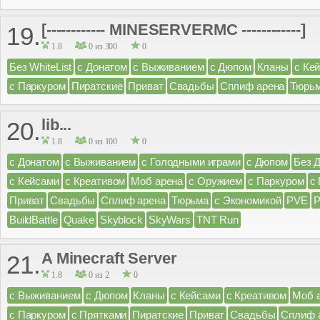
[------------ MINESERVERMC ------------]
19.
1.8
0 из 300
0
Без WhiteList
с Донатом
с Выживанием
с Дюпом
Кланы
с Ке
с Паркуром
Пиратские
Приват
Свадьбы
Сплиф арена
Тюрь
lib...
20.
1.8
0 из 100
0
с Донатом
с Выживанием
с Голодными играми
с Дюпом
Без 
с Кейсами
с Креативом
Моб арена
с Оружием
с Паркуром
с
Приват
Свадьбы
Сплиф арена
Тюрьма
с Экономикой
PVE
BuildBattle
Quake
Skyblock
SkyWars
TNT Run
A Minecraft Server
21.
1.8
0 из 2
0
с Выживанием
с Дюпом
Кланы
с Кейсами
с Креативом
Моб 
с Паркуром
с Прятками
Пиратские
Приват
Свадьбы
Сплиф 