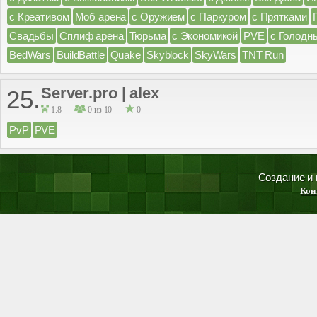
с Креативом
Моб арена
с Оружием
с Паркуром
с Прятками
Свадьбы
Сплиф арена
Тюрьма
с Экономикой
PVE
с Голодн
BedWars
BuildBattle
Quake
Skyblock
SkyWars
TNT Run
Server.pro | alex
25.
1.8
0 из 10
0
PvP
PVE
Создание и
Кон