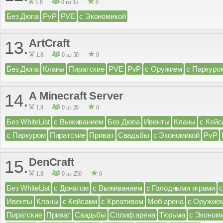
1.8
0 из 15
0
Без Дюпа
PvP
PVE
с Экономикой
ArtCraft
13.
1.8
0 из 50
0
Без Дюпа
Кланы
Пиратские
PVE
PvP
с Оружием
с Паркуро
A Minecraft Server
14.
1.8
0 из 20
0
Без WhiteList
с Выживанием
Без Дюпа
Ивенты
Кланы
с Кейс
с Паркуром
Пиратские
Приват
Свадьбы
с Экономикой
PvP
DenCraft
15.
1.8
0 из 250
0
Без WhiteList
с Донатом
с Выживанием
с Голодными играми
Ивенты
Кланы
с Кейсами
с Креативом
Моб арена
с Оружие
Пиратские
Приват
Свадьбы
Сплиф арена
Тюрьма
с Эконом