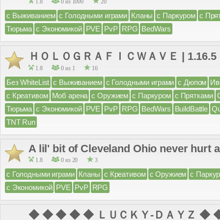
1.8
0 из 1000
20
с Выживанием
с Голодными играми
Кланы
с Паркуром
с Пря
Тюрьма
с Экономикой
PVE
PvP
RPG
BedWars
ＨＯＬＯＧＲＡＦＩＣＷＡＶＥ | 1.16.5 - 1
1.8
0 из 1
16
Без WhiteList
с Выживанием
с Голодными играми
с Дюпом
Ив
с Креативом
Моб арена
с Оружием
с Паркуром
с Прятками
Тюрьма
с Экономикой
PVE
PvP
RPG
BedWars
BuildBattle
Q
TNT Run
A lil' bit of Cleveland Ohio never hurt
1.8
0 из 20
3
с Голодными играми
Кланы
с Креативом
с Оружием
с Парку
с Экономикой
PVE
PvP
RPG
◆ ◆ ◆ ◆ ◆ ＬＵＣＫＹ-ＤＡＹＺ ◆ ◆ 