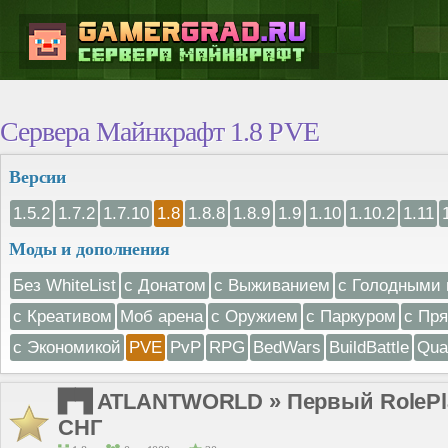
Сервера Майнкрафт 1.8 PVE
Версии
1.5.2
1.7.2
1.7.10
1.8
1.8.8
1.8.9
1.9
1.10
1.10.2
1.11
Моды и дополнения
Без WhiteList
с Донатом
с Выживанием
с Голодными 
с Креативом
Моб арена
с Оружием
с Паркуром
с Пр
с Экономикой
PVE
PvP
RPG
BedWars
BuildBattle
Qua
▛▜ ATLANTWORLD » Первый RolePlay
СНГ