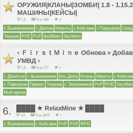
ОРУЖИЯ|КЛАНЫ|ЗОМБИ| 1.8 - 1.15.
МАШИНЫ|КЕЙСЫ|
1.8
0 из 300
3
с Выживанием
с Дюпом
Ивенты
с Кейсами
с Паркуром
Свад
Тюрьма
PVE
PvP
BedWars
SkyWars
‹ ＦｉｒｓｔＭｉｎｅ Обнова » Добави
УМВД ›
1.8
0 из 777
1
с Донатом
с Выживанием
Без Дюпа
Кланы
Ивенты
с Кейсам
с Паркуром
Приват
Тюрьма
с Экономикой
PvP
PVE
SkyWar
Моб арена
████ ★ RelaxMine ★ ████
6.
1.8
0 из 2019
1
с Выживанием
с Кейсами
PvP
PVE
RPG