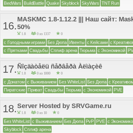
BedWars
BuildBattle
Quake
Skyblock
SkyWars
TNT Run
MASKMC 1.8-1.12.2 ||| Наш сайт: Ma
16.
50%
1.8
0 из 1337
0
с Голодными играми
Без Дюпа
Ивенты
с Кейсами
с Креативо
с Прятками
Свадьбы
Сплиф арена
Тюрьма
с Экономикой
P
Ñîçäàòåëü ñåðâåðà Àëìàçèê
17.
1.8
0 из 1000
0
с Донатом
с Выживанием
Без WhiteList
Без Дюпа
с Креативо
Пиратские
Приват
Свадьбы
Тюрьма
с Экономикой
PVE
Server Hosted by SRVGame.ru
18.
1.8
0 из 10
0
Без WhiteList
с Выживанием
Без Дюпа
PvP
PVE
с Экономико
Skyblock
Сплиф арена