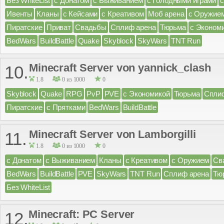
Без WhiteList
с Донатом
с Выживанием
с Голодными играми
Ивенты
Кланы
с Кейсами
с Креативом
Моб арена
с Оружие
Пиратские
Приват
Свадьбы
Сплиф арена
Тюрьма
с Эконом
BedWars
BuildBattle
Quake
Skyblock
SkyWars
TNT Run
Minecraft Server von yannick_clash
10.
1.8
0 из 1000
0
Skyblock
Quake
RPG
PvP
PVE
с Экономикой
Тюрьма
Спли
Пиратские
с Прятками
BedWars
BuildBattle
Minecraft Server von Lamborgilli
11.
1.8
0 из 1000
0
с Донатом
с Выживанием
Кланы
с Креативом
с Оружием
Св
BedWars
BuildBattle
PVE
SkyWars
TNT Run
Сплиф арена
Тю
Без WhiteList
Minecraft: PC Server
12.