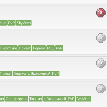
0
ские
PvP
SkyWars
0
Пиратские
Приват
Тюрьма
PVE
PvP
0
Приват
Тюрьма
с Экономикой
PvP
0
на
Сплиф арена
Тюрьма
с Экономикой
PvP
BedWars