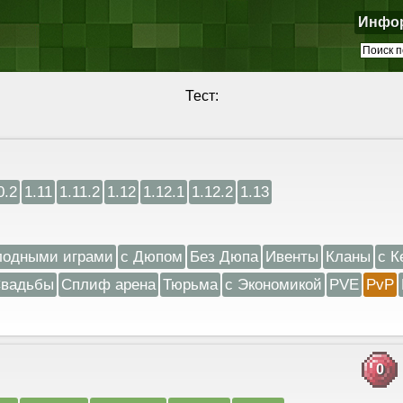
Инфо
Тест:
0.2
1.11
1.11.2
1.12
1.12.1
1.12.2
1.13
лодными играми
с Дюпом
Без Дюпа
Ивенты
Кланы
с К
вадьбы
Сплиф арена
Тюрьма
с Экономикой
PVE
PvP
0