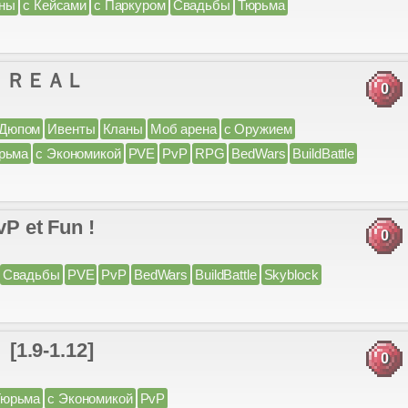
ны
с Кейсами
с Паркуром
Свадьбы
Тюрьма
l.ru ＲＥＡＬ
0
 Дюпом
Ивенты
Кланы
Моб арена
с Оружием
рьма
с Экономикой
PVE
PvP
RPG
BedWars
BuildBattle
vP et Fun !
0
Свадьбы
PVE
PvP
BedWars
BuildBattle
Skyblock
9-1.12]
0
Тюрьма
с Экономикой
PvP