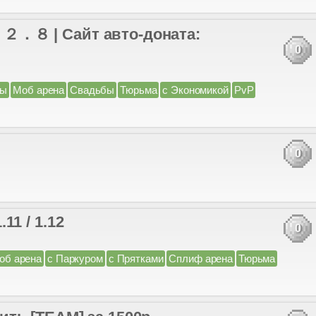
| Сайт авто-доната:
0
ны
Моб арена
Свадьбы
Тюрьма
с Экономикой
PvP
0
.11 / 1.12
0
об арена
с Паркуром
с Прятками
Сплиф арена
Тюрьма