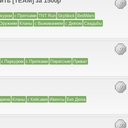
ть [TEAM] за 1500р
0
ркуром
с Прятками
TNT Run
Skyblock
BedWars
 Оружием
Кланы
с Выживанием
с Дюпом
Свадьбы
0
с Паркуром
с Прятками
Пиратские
Приват
0
арена
Кланы
с Кейсами
Ивенты
Без Дюпа
0