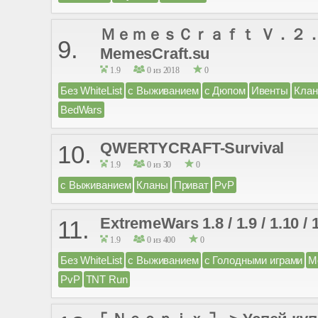
ＭｅｍｅｓＣｒａｆｔ Ｖ．２．２．８ 
9.
MemesCraft.su
1.9
0 из 2018
0
Без WhiteList
с Выживанием
с Дюпом
Ивенты
Кла
BedWars
QWERTYCRAFT-Survival
10.
1.9
0 из 30
0
с Выживанием
Кланы
Приват
PvP
ExtremeWars 1.8 / 1.9 / 1.10 / 1
11.
1.9
0 из 400
0
Без WhiteList
с Выживанием
с Голодными играми
М
PvP
TNT Run