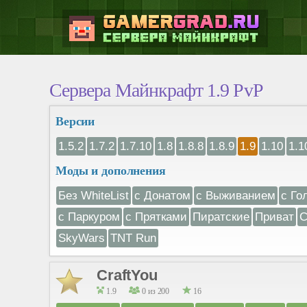
Сервера Майнкрафт 1.9 PvP
Версии
1.5.2
1.7.2
1.7.10
1.8
1.8.8
1.8.9
1.9
1.10
1.1
Моды и дополнения
Без WhiteList
с Донатом
с Выживанием
с Го
с Паркуром
с Прятками
Пиратские
Приват
С
SkyWars
TNT Run
CraftYou
1.9
0 из 200
16