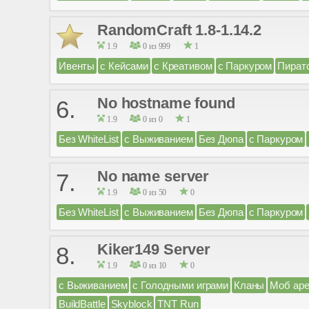
RandomCraft 1.8-1.14.2
1.9
0 из 999
1
Ивенты
с Кейсами
с Креативом
с Паркуром
Пират
No hostname found
6.
1.9
0 из 0
1
Без WhiteList
с Выживанием
Без Дюпа
с Паркуром
No name server
7.
1.9
0 из 50
0
Без WhiteList
с Выживанием
Без Дюпа
с Паркуром
Kiker149 Server
8.
1.9
0 из 10
0
с Выживанием
с Голодными играми
Кланы
Моб аре
BuildBattle
Skyblock
TNT Run