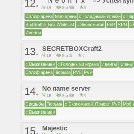
⌜ Ｎｅｏｎｉｘ ⌝ --> Успей купи
12.
1.9
0 из 500
0
Сплиф арена
Моб арена
с Голодными играми
с Па
BuildBattle
Без WhiteList
с Экономикой
PvP
RPG
с
Ивенты
SECRETBOXCraft2
13.
1.9
0 из 35
0
с Выживанием
с Голодными играми
Ивенты
Кланы
Сплиф арена
Тюрьма
PVE
PvP
No name server
14.
1.9
0 из 100
0
Свадьбы
Тюрьма
с Экономикой
Приват
PvP
Моб 
с Выживанием
Majestic
15.