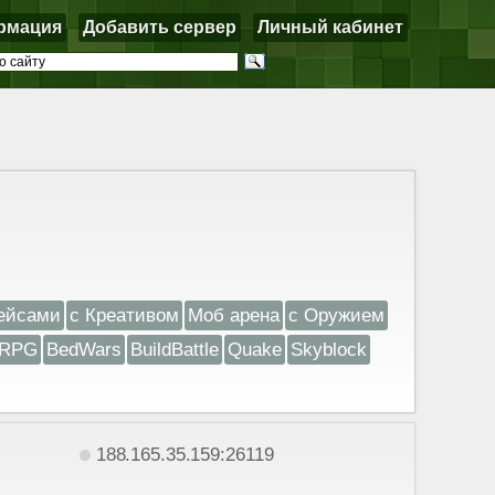
рмация
Добавить сервер
Личный кабинет
ейсами
с Креативом
Моб арена
с Оружием
RPG
BedWars
BuildBattle
Quake
Skyblock
188.165.35.159:26119