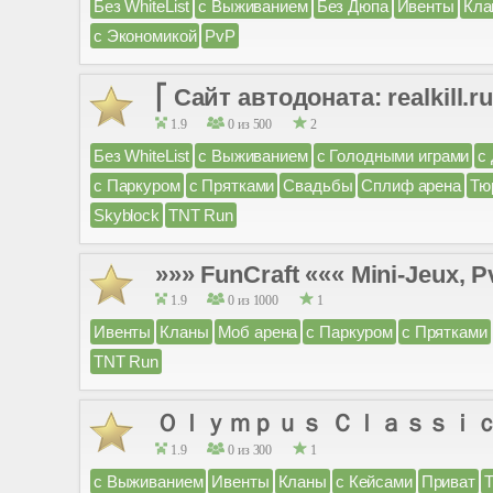
Без WhiteList
с Выживанием
Без Дюпа
Ивенты
Кла
с Экономикой
PvP
⎡ Сайт автодоната: realkil
1.9
0 из 500
2
Без WhiteList
с Выживанием
с Голодными играми
с
с Паркуром
с Прятками
Свадьбы
Сплиф арена
Тю
Skyblock
TNT Run
»»» FunCraft ««« Mini-Jeux, P
1.9
0 из 1000
1
Ивенты
Кланы
Моб арена
с Паркуром
с Прятками
TNT Run
Ｏｌｙｍｐｕｓ Ｃｌａｓｓｉｃ [1.
1.9
0 из 300
1
с Выживанием
Ивенты
Кланы
с Кейсами
Приват