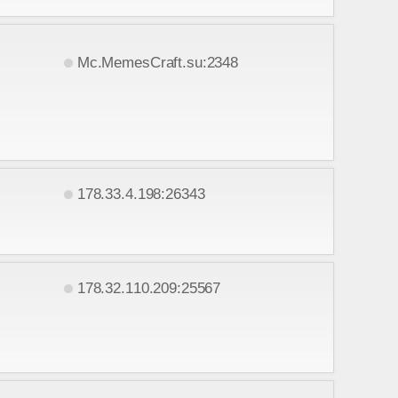
Mc.MemesCraft.su:2348
178.33.4.198:26343
178.32.110.209:25567