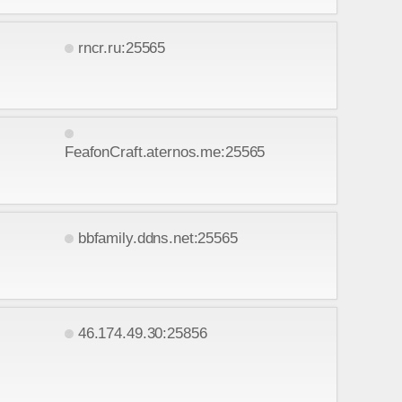
rncr.ru:25565
FeafonCraft.aternos.me:25565
bbfamily.ddns.net:25565
46.174.49.30:25856