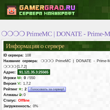
❍❍❍❍ PrimeMC | DONATE - Prime-Mc
Информация о сервере
ID сервера:
108
Название сервера:
❍❍❍❍ PrimeMC | DONATE - Prime-Mc
❍❍❍❍ [1.7.2]
Адрес:
91.121.35.3:25565
Игроки
:
0
/ 550
Версия
:
1.7.2
Рейтинг
:
2
Голосовать за сервер!
Алмазы
:
0
Статус:
Offline
Загруженность:
0%