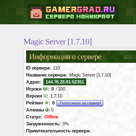
Magic Server [1.7.10]
Информация о сервере
ID сервера:
110
Название сервера:
Magic Server [1.7.10]
Адрес:
144.76.28.81:52351
Игроки
:
0
/ 100
Версия
:
1.7.10
Рейтинг
:
0
Голосовать за сервер!
Алмазы
:
0
Статус:
Offline
Загруженность:
0%
Привлекательность сервера: