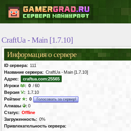
CraftUa - Main [1.7.10]
Информация о сервере
ID сервера:
111
Название сервера:
CraftUa - Main [1.7.10]
Адрес:
craftua.com:25565
Игроки
:
0
/ 60
Версия
:
1.7.10
Рейтинг
:
0
Голосовать за сервер!
Алмазы
:
0
Статус:
Offline
Загруженность:
0%
Привлекательность сервера: