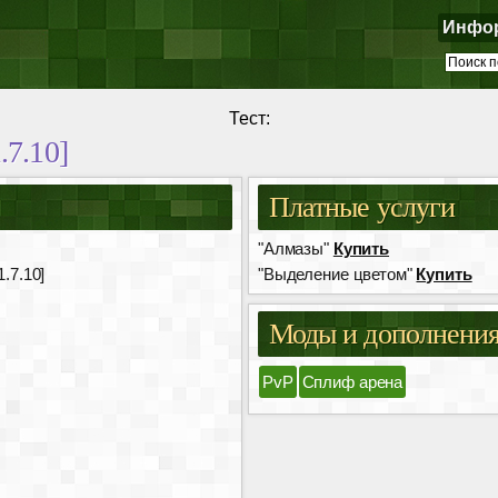
Инфо
Тест:
.7.10]
Платные услуги
"Алмазы"
Купить
1.7.10]
"Выделение цветом"
Купить
Моды и дополнени
PvP
Сплиф арена