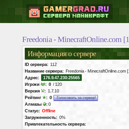
Freedonia - MinecraftOnline.com [1
Информация о сервере
ID сервера:
112
Название сервера:
Freedonia - MinecraftOnline.com [
Адрес:
176.9.47.230:25565
Игроки
:
0
/ 120
Версия
:
1.7.10
Рейтинг
:
0
Голосовать за сервер!
Алмазы
:
0
Статус:
Offline
Загруженность:
0%
Привлекательность сервера: