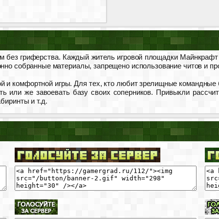
м без гриферства. Каждый житель игровой площадки Майнкрафт м
онно собранные материалы, запрещено использование читов и про
й и комфортной игры. Для тех, кто любит зрелищные командные 
ть или же завоевать базу своих соперников. Привыкли рассчи
биринты и т.д.