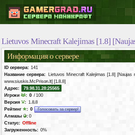
Lietuvos Minecraft Kalejimas [1.8] [Nauja
Информация о сервере
ID сервера:
141
Название сервера:
Lietuvos Minecraft Kalejimas [1.8] [Naujas 
www.siuskis.McPrison.lt] [1.8.8]
Адрес:
79.98.31.28:25565
Игроки
:
0
/ 100
Версия
:
1.8.8
Рейтинг
:
0
Голосовать за сервер!
Алмазы
:
0
Статус:
Offline
Загруженность:
0%