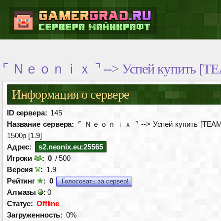
⌜ Ｎｅｏｎｉｘ ⌝ --> Успей купить [TEAM
Информация о сервере
ID сервера:
145
Название сервера:
⌜ Ｎｅｏｎｉｘ ⌝ --> Успей купить [TEAM
1500р [1.9]
Адрес:
s2.neonix.eu:25565
Игроки
:
0
/ 500
Версия
:
1.9
Рейтинг
:
0
Голосовать за сервер!
Алмазы
:
0
Статус:
Offline
Загруженность:
0%