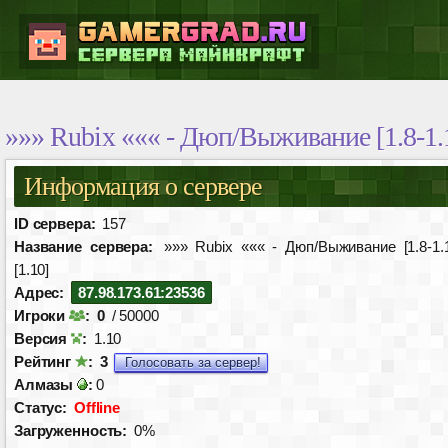
»»» Rubix ««« - Дюп/Выживание [1.8-1.1
Информация о сервере
ID сервера:
157
Название сервера:
»»» Rubix ««« - Дюп/Выживание [1.8-1.1
[1.10]
Адрес:
87.98.173.61:23536
Игроки
:
0
/ 50000
Версия
:
1.10
Рейтинг
:
3
Голосовать за сервер!
Алмазы
:
0
Статус:
Offline
Загруженность:
0%