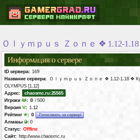
Ｏｌｙｍｐｕｓ Ｚｏｎｅ ❖ 1.12-1.18 ❖ К
Информация о сервере
ID сервера:
169
Название сервера:
Ｏｌｙｍｐｕｓ Ｚｏｎｅ ❖ 1.12-1.18 ❖ Ку
OLYMPUS [1.12]
Адрес:
chaosmc.ru:25565
Игроки
:
0
/ 500
Версия
:
1.12
Рейтинг
:
0
Голосовать за сервер!
Алмазы
:
0
Статус:
Offline
Сайт:
http://www.chaosmc.ru