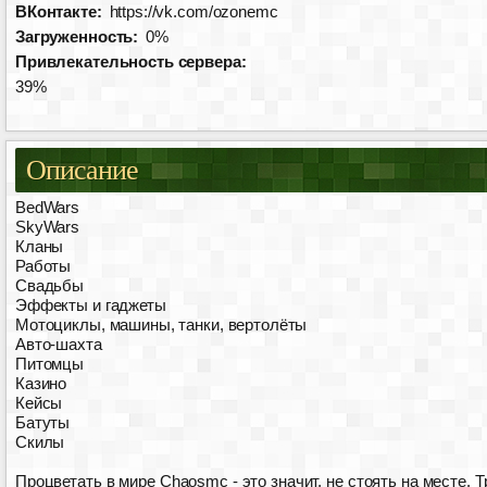
ВКонтакте:
https://vk.com/ozonemc
Загруженность:
0%
Привлекательность сервера:
39%
Описание
BedWars
SkyWars
Кланы
Работы
Свадьбы
Эффекты и гаджеты
Мотоциклы, машины, танки, вертолёты
Авто-шахта
Питомцы
Казино
Кейсы
Батуты
Скилы
Процветать в мире Chaosmc - это значит, не стоять на месте