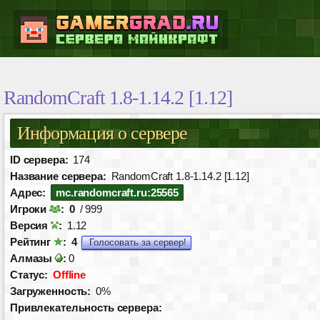
RandomCraft 1.8-1.14.2 [1.12]
Информация о сервере
ID сервера:
174
Название сервера:
RandomCraft 1.8-1.14.2 [1.12]
Адрес:
mc.randomcraft.ru:25565
Игроки
:
0
/ 999
Версия
:
1.12
Рейтинг
:
4
Голосовать за сервер!
Алмазы
:
0
Статус:
Offline
Загруженность:
0%
Привлекательность сервера: