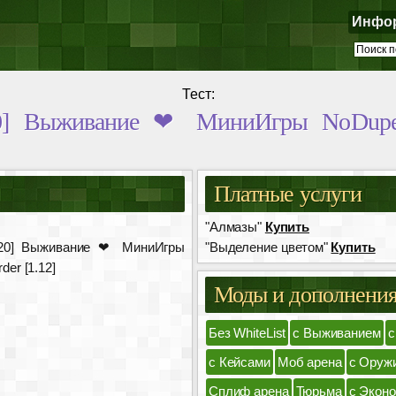
Инфо
Тест:
1.20] Выживание ❤ МиниИгры NoDupe,
Платные услуги
"Алмазы"
Купить
-1.20] Выживание ❤ МиниИгры
"Выделение цветом"
Купить
der [1.12]
Моды и дополнени
Без WhiteList
с Выживанием
с
с Кейсами
Моб арена
с Оруж
Сплиф арена
Тюрьма
с Экон