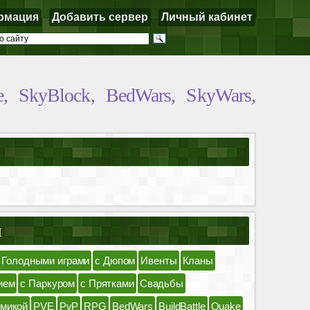
рмация
Добавить сервер
Личный кабинет
 SkyBlock, BedWars, SkyWars,
я
 Голодными играми
с Дюпом
Ивенты
Кланы
ием
с Паркуром
с Прятками
Свадьбы
омикой
PVE
PvP
RPG
BedWars
BuildBattle
Quake