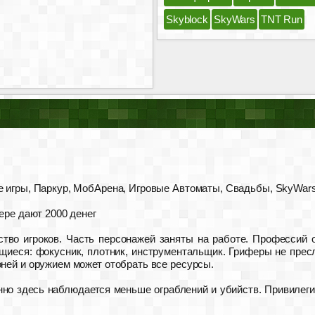
Skyblock
SkyWars
TNT Run
 игры, Паркур, МобАрена, Игровые Автоматы, Свадьбы, SkyWars, 
ере дают 2000 денег
во игроков. Часть персонажей заняты на работе. Профессий о
щиеся: фокусник, плотник, инструментальщик. Гриферы не пре
оней и оружием может отобрать все ресурсы.
нно здесь наблюдается меньше ограблений и убийств. Привилегий