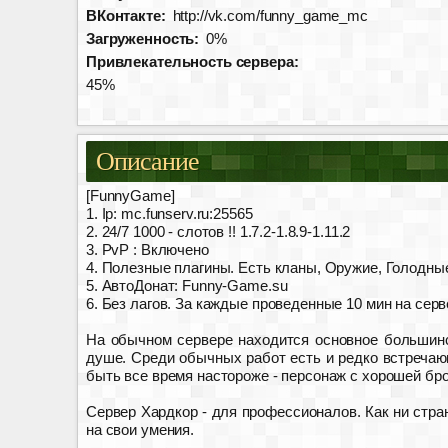
ВКонтакте:
http://vk.com/funny_game_mc
Загруженность:
0%
Привлекательность сервера:
45%
Описание
[FunnyGame]
1. Ip: mc.funserv.ru:25565
2. 24/7 1000 - слотов !! 1.7.2-1.8.9-1.11.2
3. PvP : Включено
4. Полезные плагины. Есть кланы, Оружие, Голодные
5. АвтоДонат: Funny-Game.su
6. Без лагов. За каждые проведенные 10 мин на серв
На обычном сервере находится основное большинст
душе. Среди обычных работ есть и редко встречаю
быть все время настороже - персонаж с хорошей бр
Сервер Хардкор - для профессионалов. Как ни стра
на свои умения.