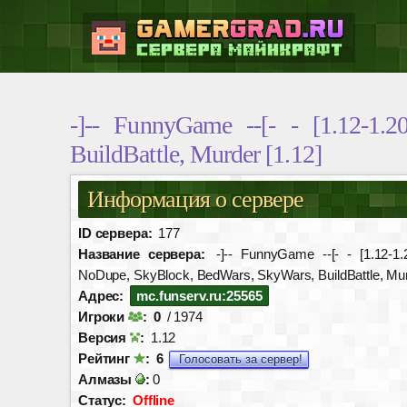
-]-- FunnyGame --[- - [1.12-
BuildBattle, Murder [1.12]
Информация о сервере
ID сервера:
177
Название сервера:
-]-- FunnyGame --[- - [1.12
NoDupe, SkyBlock, BedWars, SkyWars, BuildBattle, Mur
Адрес:
mc.funserv.ru:25565
Игроки
:
0
/ 1974
Версия
:
1.12
Рейтинг
:
6
Голосовать за сервер!
Алмазы
:
0
Статус:
Offline