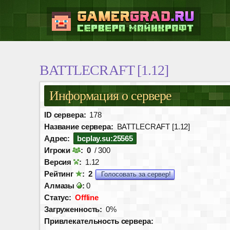
BATTLECRAFT [1.12]
Информация о сервере
ID сервера:
178
Название сервера:
BATTLECRAFT [1.12]
Адрес:
bcplay.su:25565
Игроки
:
0
/ 300
Версия
:
1.12
Рейтинг
:
2
Голосовать за сервер!
Алмазы
:
0
Статус:
Offline
Загруженность:
0%
Привлекательность сервера: