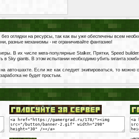
, без оглядки на ресурсы, так как вы уже обеспечены всем необ
шни, разные механизмы - не ограничивайте фантазию!
гры. В их числе мега-популярные Stalker, Прятки, Speed builde
ть в Sky giants. В этом испытании необходимо убить гиганта зомб
а авто-шахте. Если же как следует экипироваться, то можно 
 заработка не будет простым.