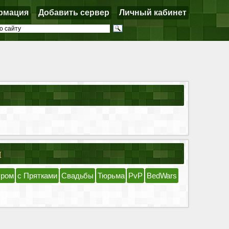
рмация
Добавить сервер
Личный кабинет
я
уром
с Прятками
Свадьбы
Тюрьма
PvP
BedWars