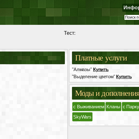
Инфо
Тест:
Платные услуги
"Алмазы"
Купить
"Выделение цветом"
Купить
Моды и дополнени
с Выживанием
Кланы
с Парк
SkyWars