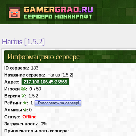
Harius [1.5.2]
Информация о сервере
ID сервера:
183
Название сервера:
Harius [1.5.2]
Адрес:
217.106.106.45:25565
Игроки
:
0
/ 50
Версия
:
1.5.2
Рейтинг
:
1
Голосовать за сервер!
Алмазы
:
0
Статус:
Offline
Загруженность:
0%
Привлекательность сервера: