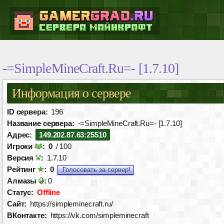
-=SimpleMineCraft.Ru=- [1.7.10]
Информация о сервере
ID сервера:
196
Название сервера:
-=SimpleMineCraft.Ru=- [1.7.10]
Адрес:
149.202.87.63:25510
Игроки
:
0
/ 100
Версия
:
1.7.10
Рейтинг
:
0
Голосовать за сервер!
Алмазы
:
0
Статус:
Offline
Сайт:
https://simpleminecraft.ru/
ВКонтакте:
https://vk.com/simpleminecraft