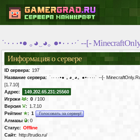
˙·٠٠٠•● ｡◕‿◕｡ ●•٠٠٠·˙ --[- Minec
Информация о сервере
ID сервера:
197
Название сервера:
˙·٠٠٠•● ｡◕‿◕｡ ●•٠٠٠·˙ --[- MinecraftOnly.Ru -]--
[1.7.10]
Адрес:
149.202.65.231:25560
Игроки
:
0
/ 100
Версия
:
1.7.10
Рейтинг
:
1
Голосовать за сервер!
Алмазы
:
0
Статус:
Offline
Сайт:
http://trudio.ru/