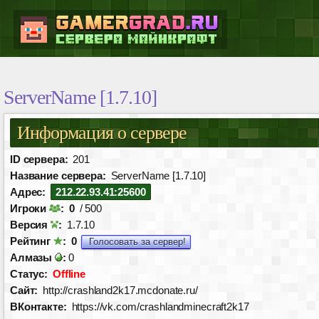
ServerName [1.7.10]
Информация о сервере
ID сервера:
201
Название сервера:
ServerName [1.7.10]
Адрес:
212.22.93.41:25600
Игроки
:
0
/ 500
Версия
:
1.7.10
Рейтинг
:
0
Голосовать за сервер!
Алмазы
:
0
Статус:
Offline
Сайт:
http://crashland2k17.mcdonate.ru/
ВКонтакте:
https://vk.com/crashlandminecraft2k17