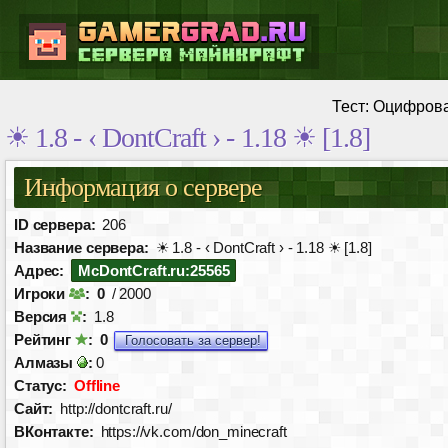
Тест:
Оцифров
☀ 1.8 - ‹ DontCraft › - 1.18 ☀ [1.8]
Информация о сервере
ID сервера:
206
Название сервера:
☀ 1.8 - ‹ DontCraft › - 1.18 ☀ [1.8]
Адрес:
McDontCraft.ru:25565
Игроки
:
0
/ 2000
Версия
:
1.8
Рейтинг
:
0
Голосовать за сервер!
Алмазы
:
0
Статус:
Offline
Сайт:
http://dontcraft.ru/
ВКонтакте:
https://vk.com/don_minecraft