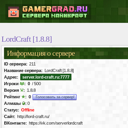
LordCraft [1.8.8]
Информация о сервере
ID сервера:
211
Название сервера:
LordCraft [1.8.8]
Адрес:
server.lord-craft.ru:7777
Игроки
:
0
/ 500
Версия
:
1.8.8
Рейтинг
:
0
Голосовать за сервер!
Алмазы
:
0
Статус:
Offline
Сайт:
http://lord-craft.ru/
ВКонтакте:
https://vk.com/serverlordcraft