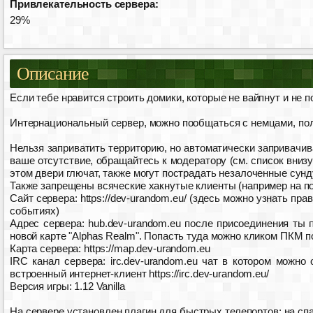
Привлекательность сервера:
29%
Описание
Если тебе нравится строить домики, которые не вайпнут и не п
Интернациональный сервер, можно пообщаться с немцами, пол
Нельзя заприватить территорию, но автоматически запривачив
ваше отсутствие, обращайтесь к модератору (см. список внизу h
этом двери глючат, также могут пострадать незалоченные сунд
Также запрещены всяческие хакнутые клиенты (например на по
Сайт сервера: https://dev-urandom.eu/ (здесь можно узнать пра
событиях)
Адрес сервера: hub.dev-urandom.eu после присоединения ты 
новой карте "Alphas Realm". Попасть туда можно кликом ПКМ п
Карта сервера: https://map.dev-urandom.eu
IRC канал сервера: irc.dev-urandom.eu чат в котором можно
встроенный интернет-клиент https://irc.dev-urandom.eu/
Версия игры: 1.12 Vanilla
На сервере установлен плагин для быстрых телепортов: на спав