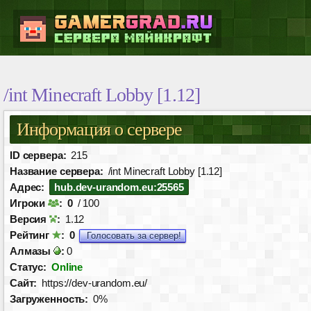
/int Minecraft Lobby [1.12]
Информация о сервере
ID сервера:
215
Название сервера:
/int Minecraft Lobby [1.12]
Адрес:
hub.dev-urandom.eu:25565
Игроки
:
0
/ 100
Версия
:
1.12
Рейтинг
:
0
Голосовать за сервер!
Алмазы
:
0
Статус:
Online
Сайт:
https://dev-urandom.eu/
Загруженность:
0%