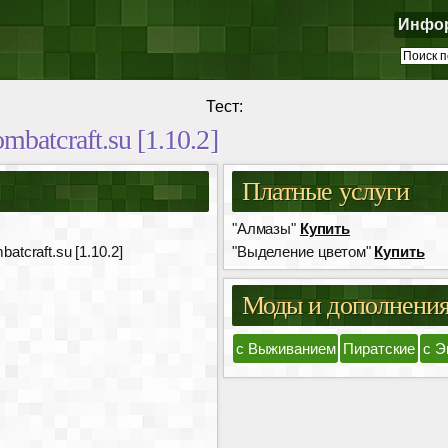
Инфо
Тест:
aft.su [1.10.2]
Платные услуги
"Алмазы"
Купить
ft.su [1.10.2]
"Выделение цветом"
Купить
Моды и дополнени
с Выживанием
Пиратские
с Э