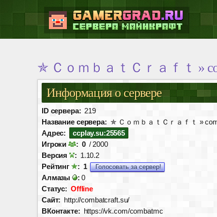
✯ ＣｏｍｂａｔＣｒａｆｔ » combatcr
Информация о сервере
ID сервера:
219
Название сервера:
✯ ＣｏｍｂａｔＣｒａｆｔ » combatcra
Адрес:
ccplay.su:25565
Игроки
:
0
/ 2000
Версия
:
1.10.2
Рейтинг
:
1
Голосовать за сервер!
Алмазы
:
0
Статус:
Offline
Сайт:
http://combatcraft.su/
ВКонтакте:
https://vk.com/combatmc