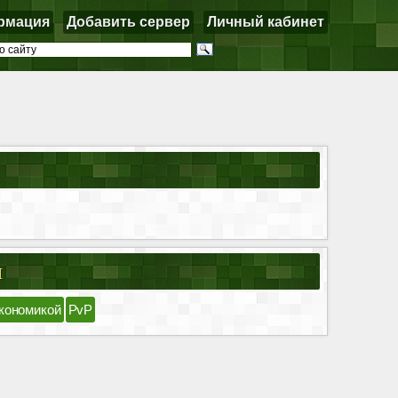
рмация
Добавить сервер
Личный кабинет
я
кономикой
PvP