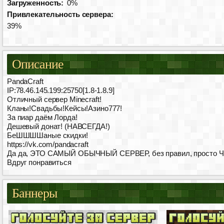
Загруженность:
0%
Привлекательность сервера:
39%
Описание
PandaCraft
IP:78.46.145.199:25750[1.8-1.8.9]
Отличный сервер Minecraft!
Кланы!Свадьбы!Кейсы!Азино777!
За пиар даём Лорда!
Дешевый донат! (НАВСЕГДА!)
БеШШШШаные скидки!
https://vk.com/pandacraft
Да да, ЭТО САМЫЙ ОБЫЧНЫЙ СЕРВЕР, без правил, просто ЧЕ
Вдруг понравиться
Баннеры