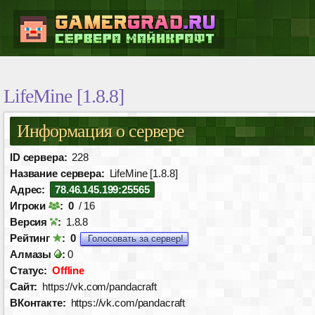
LifeMine [1.8.8]
Информация о сервере
ID сервера:
228
Название сервера:
LifeMine [1.8.8]
Адрес:
78.46.145.199:25565
Игроки
:
0
/ 16
Версия
:
1.8.8
Рейтинг
:
0
Голосовать за сервер!
Алмазы
:
0
Статус:
Offline
Сайт:
https://vk.com/pandacraft
ВКонтакте:
https://vk.com/pandacraft