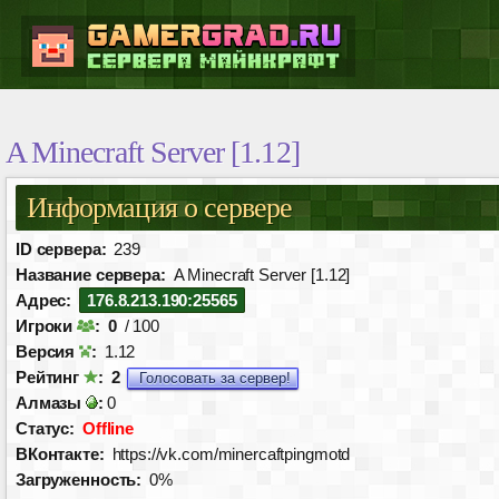
A Minecraft Server [1.12]
Информация о сервере
ID сервера:
239
Название сервера:
A Minecraft Server [1.12]
Адрес:
176.8.213.190:25565
Игроки
:
0
/ 100
Версия
:
1.12
Рейтинг
:
2
Голосовать за сервер!
Алмазы
:
0
Статус:
Offline
ВКонтакте:
https://vk.com/minercaftpingmotd
Загруженность:
0%