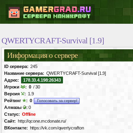
QWERTYCRAFT-Survival [1.9]
Информация о сервере
ID сервера:
245
Название сервера:
QWERTYCRAFT-Survival [1.9]
Адрес:
178.33.4.198:26343
Игроки
:
0
/ 30
Версия
:
1.9
Рейтинг
:
0
Голосовать за сервер!
Алмазы
:
0
Статус:
Offline
Сайт:
http://qcone.mcdonate.ru/
ВКонтакте:
https://vk.com/qwertycrafton