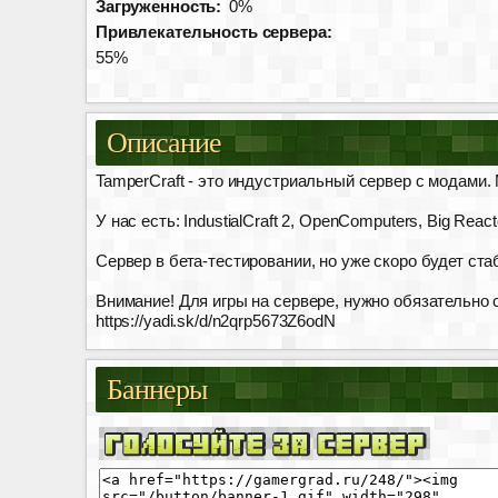
Загруженность:
0%
Привлекательность сервера:
55%
Описание
TamperCraft - это индустриальный сервер с модами.
У нас есть: IndustialCraft 2, OpenComputers, Big Reac
Сервер в бета-тестировании, но уже скоро будет ст
Внимание! Для игры на сервере, нужно обязательно с
https://yadi.sk/d/n2qrp5673Z6odN
Баннеры