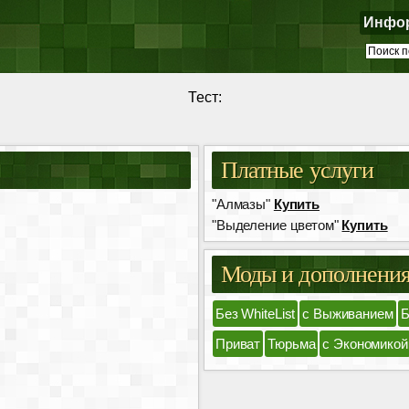
Инфо
Тест:
Платные услуги
"Алмазы"
Купить
"Выделение цветом"
Купить
Моды и дополнени
Без WhiteList
с Выживанием
Б
Приват
Тюрьма
с Экономикой