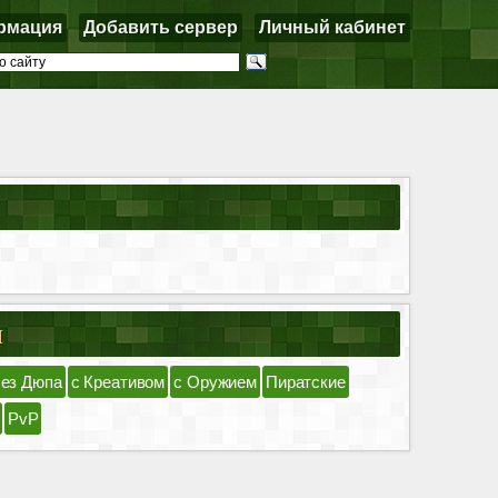
рмация
Добавить сервер
Личный кабинет
я
ез Дюпа
с Креативом
с Оружием
Пиратские
PvP