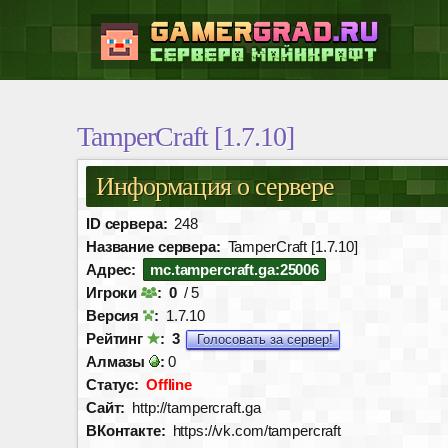
TamperCraft [1.7.10]
Информация о сервере
ID сервера:
248
Название сервера:
TamperCraft [1.7.10]
Адрес:
mc.tampercraft.ga:25006
Игроки
:
0
/ 5
Версия
:
1.7.10
Рейтинг
:
3
Голосовать за сервер!
Алмазы
:
0
Статус:
Offline
Сайт:
http://tampercraft.ga
ВКонтакте:
https://vk.com/tampercraft