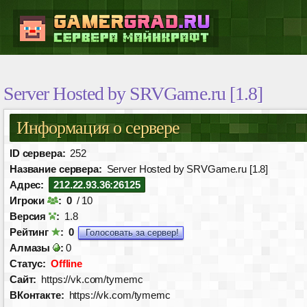
Server Hosted by SRVGame.ru [1.8]
Информация о сервере
ID сервера:
252
Название сервера:
Server Hosted by SRVGame.ru [1.8]
Адрес:
212.22.93.36:26125
Игроки
:
0
/ 10
Версия
:
1.8
Рейтинг
:
0
Голосовать за сервер!
Алмазы
:
0
Статус:
Offline
Сайт:
https://vk.com/tymemc
ВКонтакте:
https://vk.com/tymemc