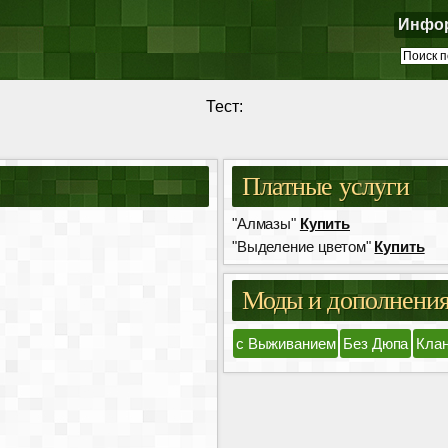
Инфо
Тест:
Платные услуги
"Алмазы"
Купить
"Выделение цветом"
Купить
Моды и дополнени
с Выживанием
Без Дюпа
Кла