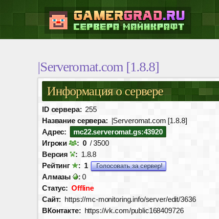
|Serveromat.com [1.8.8]
Информация о сервере
ID сервера:
255
Название сервера:
|Serveromat.com [1.8.8]
Адрес:
mc22.serveromat.gs:43920
Игроки
:
0
/ 3500
Версия
:
1.8.8
Рейтинг
:
1
Голосовать за сервер!
Алмазы
:
0
Статус:
Offline
Сайт:
https://mc-monitoring.info/server/edit/3636
ВКонтакте:
https://vk.com/public168409726