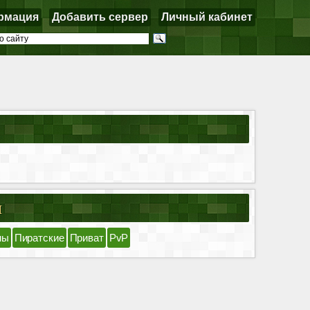
рмация
Добавить сервер
Личный кабинет
я
ны
Пиратские
Приват
PvP