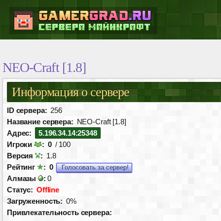
NEO-Craft [1.8]
Информация о сервере
ID сервера:
256
Название сервера:
NEO-Craft [1.8]
Адрес:
5.196.34.14:25348
Игроки
:
0
/ 100
Версия
:
1.8
Рейтинг
:
0
Голосовать за сервер!
Алмазы
:
0
Статус:
Offline
Загруженность:
0%
Привлекательность сервера: