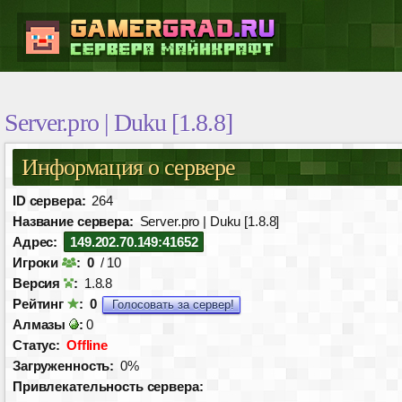
Server.pro | Duku [1.8.8]
Информация о сервере
ID сервера:
264
Название сервера:
Server.pro | Duku [1.8.8]
Адрес:
149.202.70.149:41652
Игроки
:
0
/ 10
Версия
:
1.8.8
Рейтинг
:
0
Голосовать за сервер!
Алмазы
:
0
Статус:
Offline
Загруженность:
0%
Привлекательность сервера: