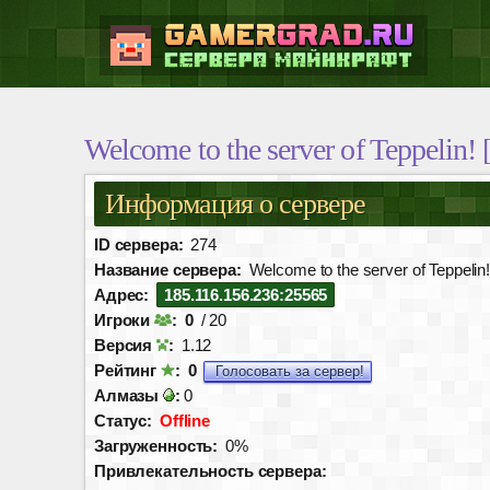
Welcome to the server of Teppelin! 
Информация о сервере
ID сервера:
274
Название сервера:
Welcome to the server of Teppelin!
Адрес:
185.116.156.236:25565
Игроки
:
0
/ 20
Версия
:
1.12
Рейтинг
:
0
Голосовать за сервер!
Алмазы
:
0
Статус:
Offline
Загруженность:
0%
Привлекательность сервера: