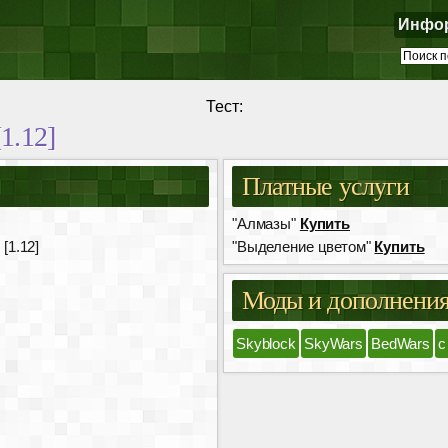
Инфо
Тест:
[1.12]
Платные услуги
"Алмазы"
Купить
 [1.12]
"Выделение цветом"
Купить
Моды и дополнени
Skyblock
SkyWars
BedWars
с