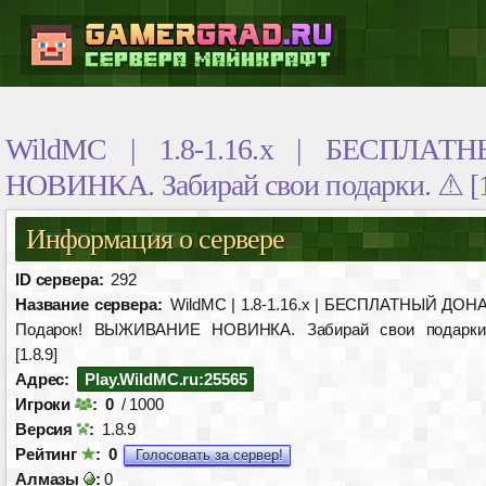
WildMC | 1.8-1.16.x | БЕСПЛ
НОВИНКА. Забирай свои подарки. ⚠ [1
Информация о сервере
ID сервера:
292
Название сервера:
WildMC | 1.8-1.16.x | БЕСПЛАТНЫЙ ДОН
Подарок! ВЫЖИВАНИЕ НОВИНКА. Забирай свои подарки
[1.8.9]
Адрес:
Play.WildMC.ru:25565
Игроки
:
0
/ 1000
Версия
:
1.8.9
Рейтинг
:
0
Голосовать за сервер!
Алмазы
:
0