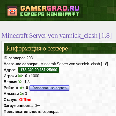
Minecraft Server von yannick_clash [1.8]
Информация о сервере
ID сервера:
298
Название сервера:
Minecraft Server von yannick_clash [1.8]
Адрес:
173.249.20.181:25690
Игроки
:
0
/ 1000
Версия
:
1.8
Рейтинг
:
0
Голосовать за сервер!
Алмазы
:
0
Статус:
Offline
Загруженность:
0%
Привлекательность сервера: