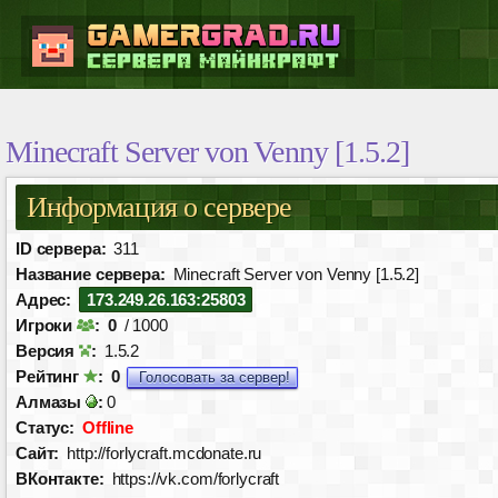
Minecraft Server von Venny [1.5.2]
Информация о сервере
ID сервера:
311
Название сервера:
Minecraft Server von Venny [1.5.2]
Адрес:
173.249.26.163:25803
Игроки
:
0
/ 1000
Версия
:
1.5.2
Рейтинг
:
0
Голосовать за сервер!
Алмазы
:
0
Статус:
Offline
Сайт:
http://forlycraft.mcdonate.ru
ВКонтакте:
https://vk.com/forlycraft