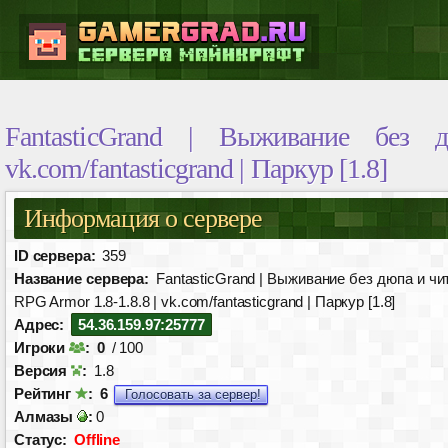
FantasticGrand | Выживание без
vk.com/fantasticgrand | Паркур [1.8]
Информация о сервере
ID сервера:
359
Название сервера:
FantasticGrand | Выживание без дюпа и чит
RPG Armor 1.8-1.8.8 | vk.com/fantasticgrand | Паркур [1.8]
Адрес:
54.36.159.97:25777
Игроки
:
0
/ 100
Версия
:
1.8
Рейтинг
:
6
Голосовать за сервер!
Алмазы
:
0
Статус:
Offline