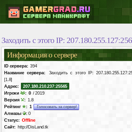
Заходить с этого IP: 207.180.255.127:256
Информация о сервере
ID сервера:
394
Название сервера:
Заходить с этого IP: 207.180.255.127:2
[1.8]
Адрес:
207.180.210.237:25565
Игроки
:
0
/ 2019
Версия
:
1.8
Рейтинг
:
1
Голосовать за сервер!
Алмазы
:
0
Статус:
Offline
Сайт:
http://DisLand.tk