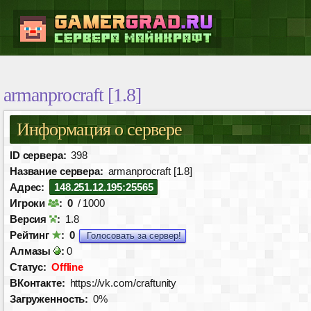
armanprocraft [1.8]
Информация о сервере
ID сервера:
398
Название сервера:
armanprocraft [1.8]
Адрес:
148.251.12.195:25565
Игроки
:
0
/ 1000
Версия
:
1.8
Рейтинг
:
0
Голосовать за сервер!
Алмазы
:
0
Статус:
Offline
ВКонтакте:
https://vk.com/craftunity
Загруженность:
0%