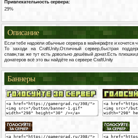
Привлекательность сервера:
29%
Описание
Если тебе надоели обычные сервера в майнкрафте и хочется ч
То заходи на CraftUnity.Отличный сервер,быстрая поддер
спавн,так же тут есть довольно дешёвый донат.Есть плюшки,
донатеров всё это вы найдёте на сервере CraftUnity
Баннеры