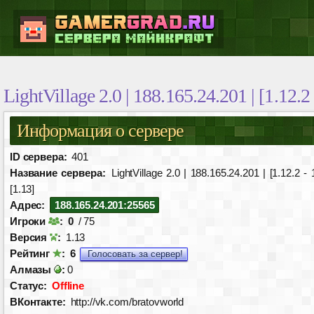
LightVillage 2.0 | 188.165.24.201 | [1.12.2 
Информация о сервере
ID сервера:
401
Название сервера:
LightVillage 2.0 | 188.165.24.201 | [1.12.2 - 
[1.13]
Адрес:
188.165.24.201:25565
Игроки
:
0
/ 75
Версия
:
1.13
Рейтинг
:
6
Голосовать за сервер!
Алмазы
:
0
Статус:
Offline
ВКонтакте:
http://vk.com/bratovworld