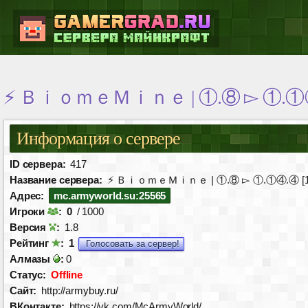
⚡ ＢｉｏｍｅＭｉｎｅ | ①.⑧ ▻ ①.①④.
Информация о сервере
ID сервера:
417
Название сервера:
⚡ ＢｉｏｍｅＭｉｎｅ | ①.⑧ ▻ ①.①④.④ [1.
Адрес:
mc.armyworld.su:25565
Игроки
:
0
/ 1000
Версия
:
1.8
Рейтинг
:
1
Голосовать за сервер!
Алмазы
:
0
Статус:
Offline
Сайт:
http://armybuy.ru/
ВКонтакте:
https://vk.com/McArmyWorld/