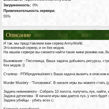
Загруженность:
0%
Привлекательность сервера:
55%
Описание
И так, мы представляем вам сервер ArmyWorld.
Это военный сервер, и он без модов.
На нашем сервере вы сможете найти такие мини режими как, Выж
Выживание - Песочница. Ваша задача добывать ресурсы, стро
бех модов :3
Сталкер - РП/бродилка/квест. Ваша задача выжить в опасном ми
Murder Mustery - "Головомка". В начале игры вы можете стать 
Задача невиновного - Собрать 10 золота, получить лук, найти, 
Задача детектива - В начале игры вам дается лук, у него будет
Задача убийцы - убить всех c:
Snipers(в разработке)