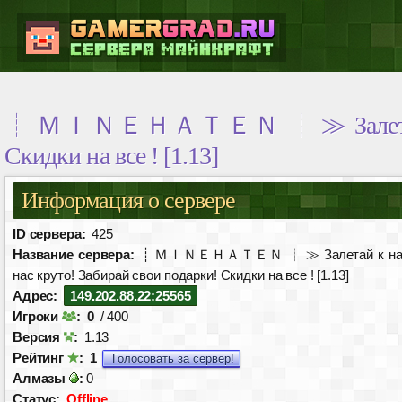
┊ ＭＩＮＥＨＡＴＥＮ ┊ ≫ Залетай к нам
Скидки на все ! [1.13]
Информация о сервере
ID сервера:
425
Название сервера:
┊ ＭＩＮＥＨＡＴＥＮ ┊ ≫ Залетай к нам
нас круто! Забирай свои подарки! Скидки на все ! [1.13]
Адрес:
149.202.88.22:25565
Игроки
:
0
/ 400
Версия
:
1.13
Рейтинг
:
1
Голосовать за сервер!
Алмазы
:
0
Статус:
Offline