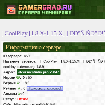
[ CoolPlay [1.8.X-1.15.X] ] ÐÐ°Ñ ÑÐ°Ð¹Ñ
Информация о сервере
ID сервера:
450
Название сервера:
[ CoolPlay [1.8.X-1.15.X] ] ÐÐ°Ñ ÑÐ°Ð
coolplay.trademc.org [1.8.9]
Адрес:
alcor.mcstudio.pro:25847
Игроки
:
0
/ 50
Версия
:
1.8.9
Рейтинг
:
0
Голосовать за сервер!
Алмазы
:
0
Статус:
Offline
Сайт:
https://discord.gg/56sRd9S