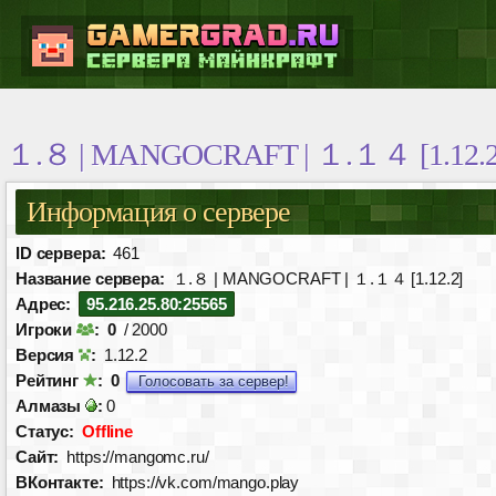
１.８ | MANGOCRAFT | １.１４ [1.12.2
Информация о сервере
ID сервера:
461
Название сервера:
１.８ | MANGOCRAFT | １.１４ [1.12.2]
Адрес:
95.216.25.80:25565
Игроки
:
0
/ 2000
Версия
:
1.12.2
Рейтинг
:
0
Голосовать за сервер!
Алмазы
:
0
Статус:
Offline
Сайт:
https://mangomc.ru/
ВКонтакте:
https://vk.com/mango.play