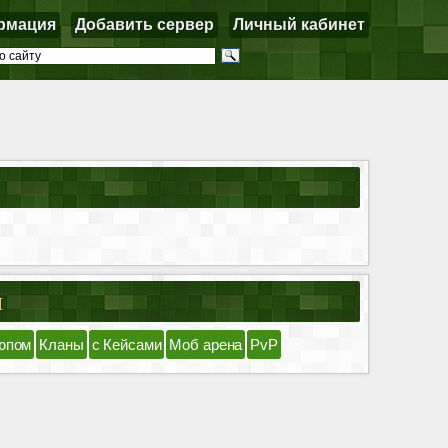
рмация
Добавить сервер
Личный кабинет
я
юпом
Кланы
с Кейсами
Моб арена
PvP