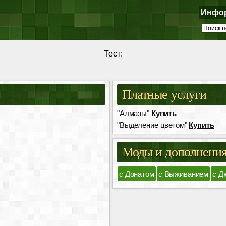
Инфо
Тест:
Платные услуги
"Алмазы"
Купить
"Выделение цветом"
Купить
Моды и дополнени
с Донатом
с Выживанием
с Д