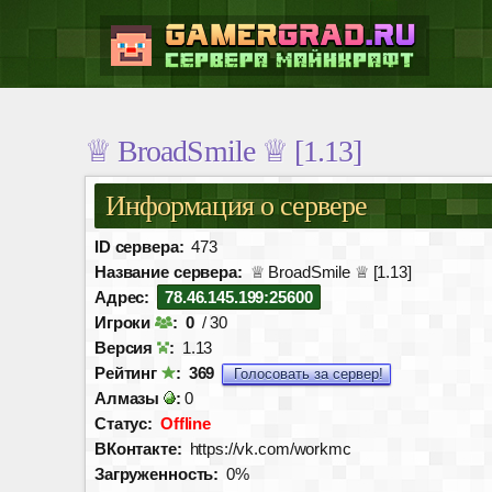
♕ BroadSmile ♕ [1.13]
Информация о сервере
ID сервера:
473
Название сервера:
♕ BroadSmile ♕ [1.13]
Адрес:
78.46.145.199:25600
Игроки
:
0
/ 30
Версия
:
1.13
Рейтинг
:
369
Голосовать за сервер!
Алмазы
:
0
Статус:
Offline
ВКонтакте:
https://vk.com/workmc
Загруженность:
0%