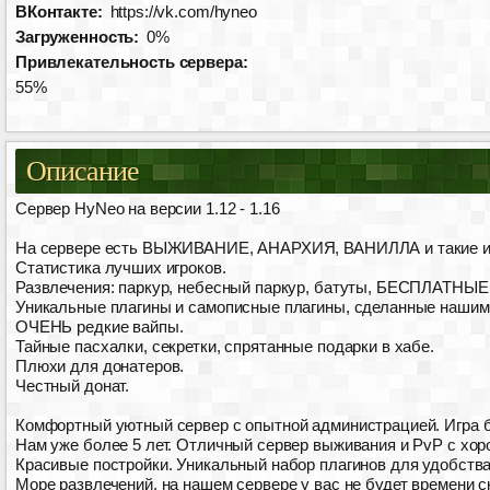
ВКонтакте:
https://vk.com/hyneo
Загруженность:
0%
Привлекательность сервера:
55%
Описание
Сервер HyNeo на версии 1.12 - 1.16
На сервере есть ВЫЖИВАНИЕ, АНАРХИЯ, ВАНИЛЛА и такие
Статистика лучших игроков.
Развлечения: паркур, небесный паркур, батуты, БЕСПЛАТНЫЕ 
Уникальные плагины и самописные плагины, сделанные нашим
ОЧЕНЬ редкие вайпы.
Тайные пасхалки, секретки, спрятанные подарки в хабе.
Плюхи для донатеров.
Честный донат.
Комфортный уютный сервер с опытной администрацией. Игра б
Нам уже более 5 лет. Отличный сервер выживания и PvP с хо
Красивые постройки. Уникальный набор плагинов для удобства
Море развлечений, на нашем сервере у вас не будет времени с