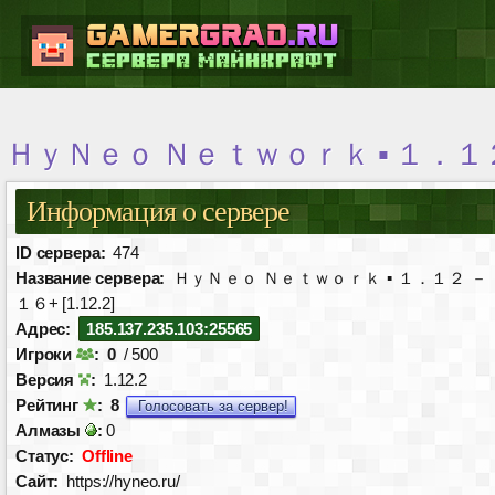
ＨｙＮｅｏ Ｎｅｔｗｏｒｋ ▪ １．１２ － 
Информация о сервере
ID сервера:
474
Название сервера:
ＨｙＮｅｏ Ｎｅｔｗｏｒｋ ▪ １．１２ －
１６+ [1.12.2]
Адрес:
185.137.235.103:25565
Игроки
:
0
/ 500
Версия
:
1.12.2
Рейтинг
:
8
Голосовать за сервер!
Алмазы
:
0
Статус:
Offline
Сайт:
https://hyneo.ru/